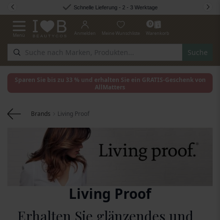
Zum Inhalt springen
Schnelle Lieferung - 2 - 3 Werktage
0
Anmelden
Meine Wunschliste
Warenkorb
Menü
Navigation umschalten
Suche
Sparen Sie bis zu 33 % und erhalten Sie ein GRATIS-Geschenk von
AllMatters
Brands
Living Proof
Living Proof
Erhalten Sie glänzendes und