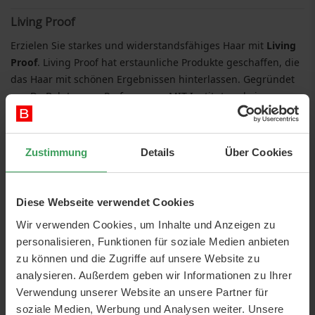
Living Proof
Erzielen Sie starkes und widerstandsfähiges Haar mit
Living
Proof
. Living Proof hat erstaunliche Produkte geschaffen, die
das Haar mit schönen Ergebnissen hinterlassen. Gegründet
von Dr. Bob Langer, Professor am MIT-Institut und ein
angesehener Wissenschaftler mit mehr Patenten als jeder
andere.
Zustimmung
Details
Über Cookies
Living Proof
wurde von Wissenschaftlern und
branchenführenden Stylisten gegründet, die die
Einschränkungen herkömmlicher Haarprodukte satt hatten.
Diese Webseite verwendet Cookies
20 Patente später und mehr als 150 Auszeichnungen lösen
die revolutionären Produkte weiterhin die schwierigsten
Wir verwenden Cookies, um Inhalte und Anzeigen zu
Probleme in der Haarpflege. Zu den Hero-Produkten gehören
personalisieren, Funktionen für soziale Medien anbieten
das meistverkaufte PhD Dry Shampoo und Thickening
zu können und die Zugriffe auf unsere Website zu
Mousse.
analysieren. Außerdem geben wir Informationen zu Ihrer
Verwendung unserer Website an unsere Partner für
Living Proof
wurde 2005 gegründet - Biotech-
soziale Medien, Werbung und Analysen weiter. Unsere