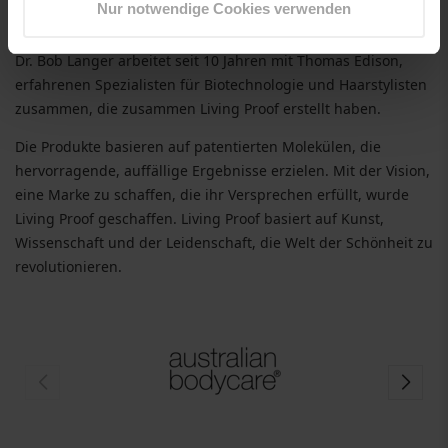
Nur notwendige Cookies verwenden
Genießen Sie den
Living Proof perfect Hair Day
!
Dr. Bob Langer arbeitet seit 10 Jahren mit Thomas Edison,
erfahrenen Spezialisten für Biotechnologie und Haarstylisten
zusammen, die zusammen Living Proof erstellt haben.
Die Produkte basieren auf patentierten Molekülen, die
hervorragende, auffällige Ergebnisse erzielen. Mit der Vision,
eine Marke zu schaffen, die ihr Versprechen erfüllt, wurde
Living Proof geschaffen. Living Proof basiert auf Kunst,
Wissenschaft und der Leidenschaft, die Welt der Schönheit zu
revolutionieren.