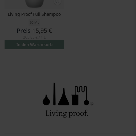
Living Proof Full Shampoo
60 ML
Preis
15,95 €
265,83 €
/ 1 L
In den Warenkorb