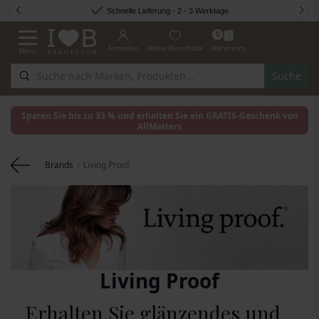
Zum Inhalt springen
Schnelle Lieferung - 2 - 3 Werktage
0
Anmelden
Meine Wunschliste
Warenkorb
Menü
Navigation umschalten
Suche
Sparen Sie bis zu 33 % und erhalten Sie ein GRATIS-Geschenk von
AllMatters
Brands
Living Proof
Living Proof
Erhalten Sie glänzendes und