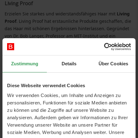
Living Proof
Erzielen Sie starkes und widerstandsfähiges Haar mit
Living
Proof
. Living Proof hat erstaunliche Produkte geschaffen, die
das Haar mit schönen Ergebnissen hinterlassen. Gegründet
von Dr. Bob Langer, Professor am MIT-Institut und ein
angesehener Wissenschaftler mit mehr Patenten als jeder
andere.
Living Proof
wurde von Wissenschaftlern und
Zustimmung
Details
Über Cookies
branchenführenden Stylisten gegründet, die die
Einschränkungen herkömmlicher Haarprodukte satt hatten.
20 Patente später und mehr als 150 Auszeichnungen lösen
Diese Webseite verwendet Cookies
die revolutionären Produkte weiterhin die schwierigsten
Wir verwenden Cookies, um Inhalte und Anzeigen zu
Probleme in der Haarpflege. Zu den Hero-Produkten gehören
personalisieren, Funktionen für soziale Medien anbieten
das meistverkaufte PhD Dry Shampoo und Thickening
zu können und die Zugriffe auf unsere Website zu
Mousse.
analysieren. Außerdem geben wir Informationen zu Ihrer
Verwendung unserer Website an unsere Partner für
Living Proof
wurde 2005 gegründet - Biotech-
soziale Medien, Werbung und Analysen weiter. Unsere
Wissenschaftler, die keine vorgefassten Vorstellungen davon