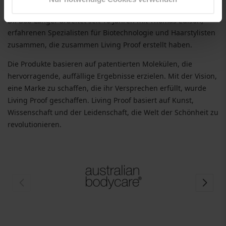
Genießen Sie den
Living Proof perfect Hair Day
!
Dr. Bob Langer arbeitet seit 10 Jahren mit Thomas Edison,
erfahrenen Spezialisten für Biotechnologie und Haarstylisten
zusammen, die zusammen Living Proof erstellt haben.
Die Produkte basieren auf patentierten Molekülen, die
hervorragende, auffällige Ergebnisse erzielen. Mit der Vision,
eine Marke zu schaffen, die ihr Versprechen erfüllt, wurde
Living Proof geschaffen. Living Proof basiert auf Kunst,
Wissenschaft und der Leidenschaft, die Welt der Schönheit zu
revolutionieren.