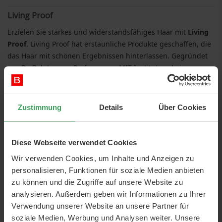
Living Proof
Erzielen Sie starkes und widerstandsfähiges Haar mit
Living
Proof
. Living Proof hat erstaunliche Produkte geschaffen, die
das Haar mit schönen Ergebnissen hinterlassen. Gegründet
von Dr. Bob Langer, Professor am MIT-Institut und ein
angesehener Wissenschaftler mit mehr Patenten als jeder
andere.
Zustimmung
Details
Über Cookies
Living Proof
wurde von Wissenschaftlern und
branchenführenden Stylisten gegründet, die die
Einschränkungen herkömmlicher Haarprodukte satt hatten.
Diese Webseite verwendet Cookies
20 Patente später und mehr als 150 Auszeichnungen lösen
die revolutionären Produkte weiterhin die schwierigsten
Wir verwenden Cookies, um Inhalte und Anzeigen zu
Probleme in der Haarpflege. Zu den Hero-Produkten gehören
personalisieren, Funktionen für soziale Medien anbieten
das meistverkaufte PhD Dry Shampoo und Thickening
zu können und die Zugriffe auf unsere Website zu
Mousse.
analysieren. Außerdem geben wir Informationen zu Ihrer
Verwendung unserer Website an unsere Partner für
Living Proof
wurde 2005 gegründet - Biotech-
soziale Medien, Werbung und Analysen weiter. Unsere