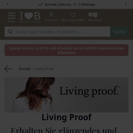
Zum Inhalt springen
Schnelle Lieferung - 2 - 3 Werktage
0
Anmelden
Meine Wunschliste
Warenkorb
Menü
Navigation umschalten
Suche
Sparen Sie bis zu 33 % und erhalten Sie ein GRATIS-Geschenk von
AllMatters
Brands
Living Proof
Living Proof
Erhalten Sie glänzendes und