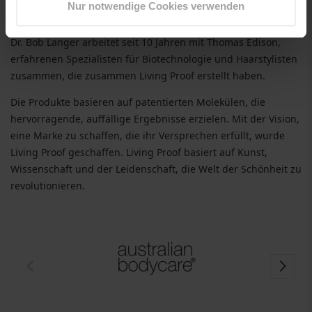
Nur notwendige Cookies verwenden
Genießen Sie den
Living Proof perfect Hair Day
!
Dr. Bob Langer arbeitet seit 10 Jahren mit Thomas Edison,
erfahrenen Spezialisten für Biotechnologie und Haarstylisten
zusammen, die zusammen Living Proof erstellt haben.
Die Produkte basieren auf patentierten Molekülen, die
hervorragende, auffällige Ergebnisse erzielen. Mit der Vision,
eine Marke zu schaffen, die ihr Versprechen erfüllt, wurde
Living Proof geschaffen. Living Proof basiert auf Kunst,
Wissenschaft und der Leidenschaft, die Welt der Schönheit zu
revolutionieren.