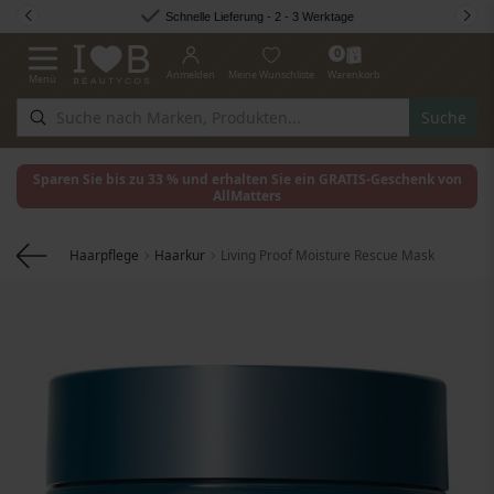
Zum Inhalt springen
Schnelle Lieferung - 2 - 3 Werktage
0
Anmelden
Meine Wunschliste
Warenkorb
Menü
Navigation umschalten
Suche
Sparen Sie bis zu 33 % und erhalten Sie ein GRATIS-Geschenk von
AllMatters
Haarpflege
Haarkur
Living Proof Moisture Rescue Mask
Zum Ende der Bildgalerie springen