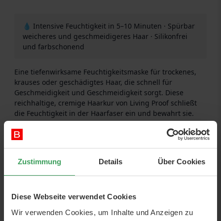
💧 Intensive Feuchtigkeit in 5–10 Minuten · Spürbar
weicheres und geschmeidigeres Haar · Silikonfrei
und farbschonend
Eine tiefenwirksame Feuchtigkeitsmaske für trockenes,
krauses oder geschädigtes Haar, die schnell für
Geschmeidigkeit und Geschmeidigkeit sorgt. Diese
reichhaltige, cremige Haarkur von Living Proof schließt
die Feuchtigkeit in der Haarfaser ein und bewahrt sie.
Längen und Spitzen fühlen sich voll, glatt und leicht
kämmbar an – ohne zu beschweren. Das Ergebnis ist ein
gesundes, gepflegtes Aussehen mit natürlichem Glanz
und seidigem Finish.
Zustimmung
Details
Über Cookies
Vorteile
Stellt den Feuchtigkeitshaushalt wieder her und
Diese Webseite verwendet Cookies
beugt Trockenheit in Längen und Spitzen vor.
Glättet Frizz und abstehende Härchen für ruhigeres,
Wir verwenden Cookies, um Inhalte und Anzeigen zu