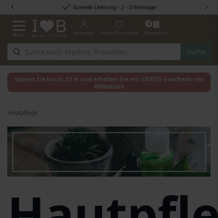
Zum Inhalt springen
Schnelle Lieferung - 2 - 3 Werktage
0
Anmelden
Meine Wunschliste
Warenkorb
Menü
Navigation umschalten
Suche
Sparen Sie bis zu 33 % und erhalten Sie ein GRATIS-Geschenk von
AllMatters
Hautpflege
Hautpfl