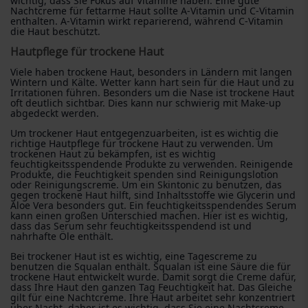
wichtig, dass Sie Fokus auf Vitamine haben. Eine gute
Nachtcreme für fettarme Haut sollte A-Vitamin und C-Vitamin
enthalten. A-Vitamin wirkt reparierend, während C-Vitamin
die Haut beschützt.
Hautpflege für trockene Haut
Viele haben trockene Haut, besonders in Ländern mit langen
Wintern und Kälte. Wetter kann hart sein für die Haut und zu
Irritationen führen. Besonders um die Nase ist trockene Haut
oft deutlich sichtbar. Dies kann nur schwierig mit Make-up
abgedeckt werden.
Um trockener Haut entgegenzuarbeiten, ist es wichtig die
richtige Hautpflege für trockene Haut zu verwenden. Um
trockenen Haut zu bekämpfen, ist es wichtig
feuchtigkeitsspendende Produkte zu verwenden. Reinigende
Produkte, die Feuchtigkeit spenden sind Reinigungslotion
oder Reinigungscreme. Um ein Skintonic zu benutzen, das
gegen trockene Haut hilft, sind Inhaltsstoffe wie Glycerin und
Aloe Vera besonders gut. Ein feuchtigkeitsspendendes Serum
kann einen großen Unterschied machen. Hier ist es wichtig,
dass das Serum sehr feuchtigkeitsspendend ist und
nahrhafte Öle enthält.
Bei trockener Haut ist es wichtig, eine Tagescreme zu
benutzen die Squalan enthält. Squalan ist eine Säure die für
trockene Haut entwickelt wurde. Damit sorgt die Creme dafür,
dass Ihre Haut den ganzen Tag Feuchtigkeit hat. Das Gleiche
gilt für eine Nachtcreme. Ihre Haut arbeitet sehr konzentriert
über Nacht, daher ist es wichtig, dass Sie eine Nachtcreme