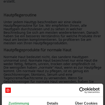
erstellt.
Hautpflegeroutine
Unter jedem Hauttyp beschreiben wir eine ideale
Hautpflegeroutine für Sie. Wir empfehlen Ihnen, alle
Hauttypen durchzulesen und zu sehen in welcher
Beschreibung Sie sich am meisten wiedererkennen. Danach
haben Sie ein besseres Verständnis für welche Produkte ihrer
Haut am besten komplimentieren. So profitieren Sie am
meisten von Ihren Hautpflegeprodukten.
Hautpflegeprodukte für normale Haut
Normale Haut bedeutet nicht, das sandere Hauttypen
unnormal sind. Normale Haut bezeichnet nur eine Haut die
weder fettig, fettarm, unrein, trocken oder empfindlich ist.
Die wenigsten haben „normale“ Haut, wenn es zur Hautpflege
kommt. Um normale Haut zu pflegen, ist es genug ein
Gesichtsreiniger, Skintonic, Serum und eine
Tagescreme/Nachtcreme zu verwenden. Wenn Sie
Gesichtsreiniger für normale Haut verwenden, haben Sie
freie Wahl an Produkten. Alles von Lotion zu Öl ist möglich.
Dasselbe gilt für ein skintonic. Bei Tagescreme/Nachtcreme
und Augencreme brauchen Sie keine spezielle, allerdings ist
es immer gut eine Creme mit so vielen Nährstoffen wie
möglich zu benutzen und eine Augencreme mit viel
Feuchtigkeit.
Hier können Sie unsere Auswahl für
Zustimmung
Details
Über Cookies