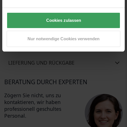
Unsere Übersetzer sind im Moment sehr beschäftigt. So
Cookies zulassen
bekamen sie ein wenig Hilfe von unserem freundlichen
Beauty-Roboto, der sein Bestes gab, um diesen Text zu
übersetzen... er entschuldigt sich, wenn es Fehler im Text gibt
Nur notwendige Cookies verwenden
BEWERTUNGEN
LIEFERUNG UND RÜCKGABE
BERATUNG DURCH EXPERTEN
Zögern Sie nicht, uns zu
kontaktieren, wir haben
professionell geschultes
Personal.