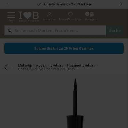
Zum Inhalt springen
Schnelle Lieferung - 2 - 3 Werktage
0
Anmelden
Meine Wunschliste
Warenkorb
Menü
Navigation umschalten
Suche
Sparen Sie bis zu 25 % bei Gerimax
Make-up
Augen
Eyeliner
Flüssiger Eyeliner
Gosh Liquid Eye Liner Pen 001 Black
Zum Ende der Bildgalerie springen