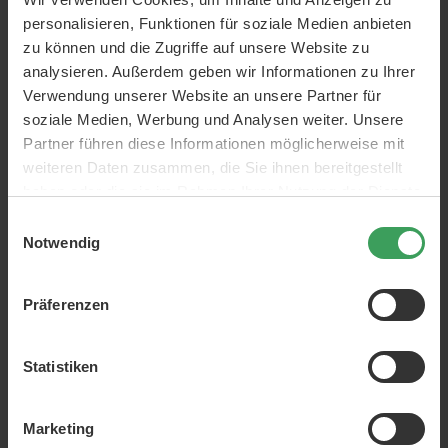
Eyeliner
personalisieren, Funktionen für soziale Medien anbieten
zu können und die Zugriffe auf unsere Website zu
Marken:
Gosh
analysieren. Außerdem geben wir Informationen zu Ihrer
ml:
2,5 ml
Verwendung unserer Website an unsere Partner für
soziale Medien, Werbung und Analysen weiter. Unsere
ÜBER DAS PRODUKT
Partner führen diese Informationen möglicherweise mit
weiteren Daten zusammen, die Sie ihnen bereitgestellt
Ein schnell trocknender und wasserfester Eyeliner mit
haben oder die sie im Rahmen Ihrer Nutzung der Dienste
einer Haltbarkeit von bis zu 24 Stunden. Das Produkt ist
gesammelt haben.
ein transparentes Parfum und
Einwilligungsauswahl
zudem wasserfest und somit
Notwendig
perfekt für jeden Anlass.
Sie können sowohl feine und elegante Looks als auch
dramatischere
und voluminösere Ergebnisse erzielen.
Präferenzen
Anwendung:
Beginnen Sie entlang des Wimpernkranzes im inneren
Statistiken
Augenwinkel und führen Sie die Bürste entlang des
Wimpernkranzes und nach außen.
Marketing
In einer leichten fließenden Bewegung auftragen.