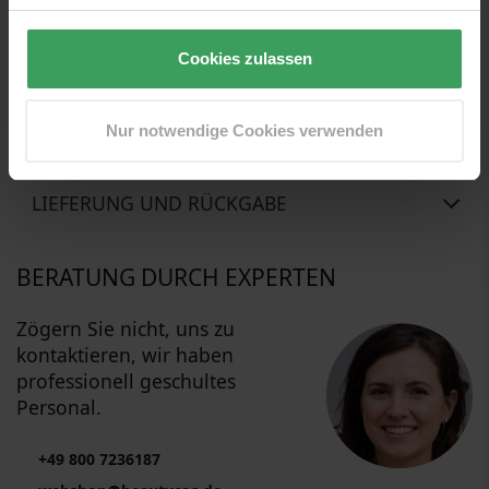
Unsere Übersetzer sind im Moment sehr beschäftigt. So
bekamen sie ein wenig Hilfe von unserem freundlichen
Beauty-Roboto, der sein Bestes gab, um diesen Text zu
Cookies zulassen
übersetzen... er entschuldigt sich, wenn es Fehler im Text gibt
Nur notwendige Cookies verwenden
BEWERTUNGEN
LIEFERUNG UND RÜCKGABE
BERATUNG DURCH EXPERTEN
Zögern Sie nicht, uns zu
kontaktieren, wir haben
professionell geschultes
Personal.
+49 800 7236187