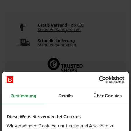
Gratis Versand
- ab €89
Siehe Versandpreisen
Schnelle Lieferung
Siehe Versandarten
Zustimmung
Details
Über Cookies
DETAILS
Diese Webseite verwendet Cookies
Artikelnr.:
88033389161671403
Wir verwenden Cookies, um Inhalte und Anzeigen zu
Kategorie:
Hautpflege
Gesicht
Serum