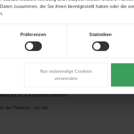
 Daten zusammen, die Sie ihnen bereitgestellt haben oder die s
und mittelgroße Räume.
n.
i richtiger Dochtpflege.
 meisten Interieurs passt.
Präferenzen
Statistiken
eständige Oberfläche – fern von
 durch Hitze beschädigt werden
uf etwa 5 mm, um eine saubere
Nur notwendige Cookies
so lange brennen, bis die
verwenden
adurch wird ein Tunnelbrand
en gewährleistet.
eweils bis zu 3–4 Stunden brennen
ken der Flamme – um die