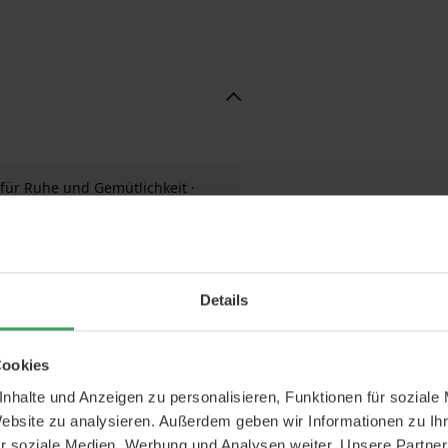
 für Ruhe und Gemütlichkeit ·
hr Zuhause erfüllen. Diese
nt Houseware verströmt ein
Details
n Raum einladend und dennoch
Schlafzimmer oder Badezimmer
 im Alltag als auch für besondere
Cookies
nhalte und Anzeigen zu personalisieren, Funktionen für soziale
Website zu analysieren. Außerdem geben wir Informationen zu I
 dem Raum ein frisches Ambiente
r soziale Medien, Werbung und Analysen weiter. Unsere Partner