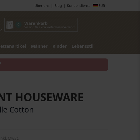
Über uns
Blog
Kundendienst
EUR
Warenkorb
0
Sie sind 89 € von kostenlosem Versand!
te
lettenartikel
Männer
Kinder
Lebensstil
s
ENT HOUSEWARE
le Cotton
inkl. MwSt.