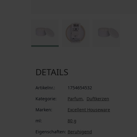
Zum Anfang der Bildgalerie springen
DETAILS
Artikelnr.:
1754654532
Kategorie:
Parfum
Duftkerzen
Marken:
Excellent Houseware
ml:
80 g
Eigenschaften:
Beruhigend