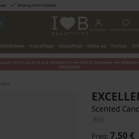
tage
Beratung durch Fachleute
e
Anmelden
Meine Wunschlis
chenkideen
Haarpflege
Hautpflege
Make-up
Parfum
Toi
Sparen Sie bis zu 33 % und erhalten Sie ein GRATIS-Geschenk von AllMatter
Hier kaufen
Cotton
EXCELL
Scented Cand
80 G
7,50 €
Preis