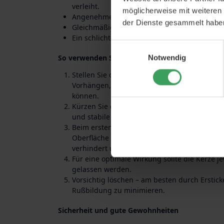
verleiht.
möglicherweise mit weiteren
Angenehme Intensität, geeignet für kleine 
der Dienste gesammelt habe
Gleichmäßiges Brennen und ruhige Flamme be
Ein schlichter, stilvoller Ausdruck, der in die
Einwilligungsauswahl
So verwenden Sie das Produkt
Notwendig
Stellen Sie die Lampe auf eine ebene, hitzeb
Vorhängen, Gardinen und Gegenständen, die
können.
Kürzen Sie den Docht vor jedem Anzünden a
und stabile Flamme zu gewährleisten.
Beim ersten Anzünden: Lassen Sie die Kerze 
Oberfläche bis zum Rand geschmolzen ist. D
verhindert und ein gleichmäßigeres Abbrenn
Für eine optimale Wirkung sollte die Kerze j
gelassen werden.
Vorsichtig löschen – am besten durch Erstic
Rußbildung zu minimieren.
Sicherheit und gute Gewohnheiten