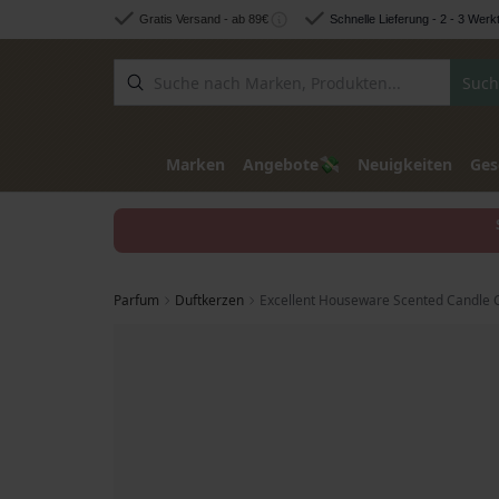
Zum Inhalt springen
Gratis Versand - ab 89€
Schnelle Lieferung - 2 - 3 Werk
Such
💸
Marken
Angebote
Neuigkeiten
Ges
Parfum
Duftkerzen
Excellent Houseware Scented Candle 
Zum Ende der Bildgalerie springen