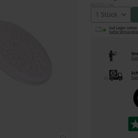
93,75 €
/ 1 kg
Auf Lager online
Siehe Versandop
Gra
Sie
Sch
Sie