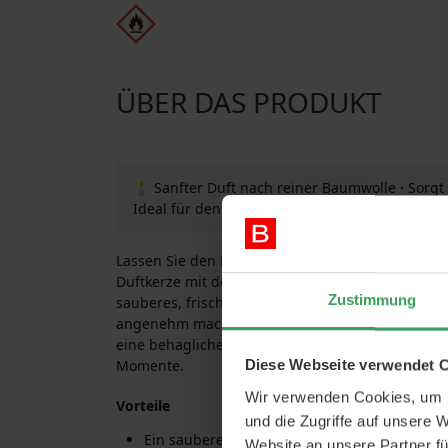
ÜBER DAS PRODUKT
🕯 Sanfter Duft nach reiner Baumwolle · Sorgt
Ideal für den täglichen Gebrauch
Lassen Sie den Duft frisch gewaschener Wäsche I
Duftkerze mit dem Duft „Baumwolle“ von Excelle
Zustimmung
sauberes, frisches und dezentes Aroma, das de
angenehm macht. Perfekt, um im Wohnzimmer, 
eine behagliche Atmosphäre zu schaffen – sowohl
Momente.
Diese Webseite verwendet 
Wir verwenden Cookies, um I
Vorteile
und die Zugriffe auf unsere 
Ein sauberer und milder Baumwollduft, der
Website an unsere Partner fü