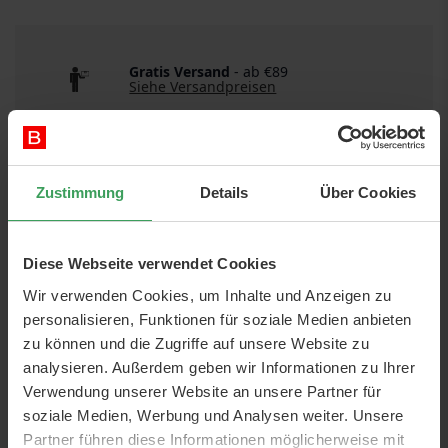
Gratis Versand
- ab €89
Siehe Versandpreisen
Schnelle Lieferung
Siehe Versandarten
Zustimmung
Details
Über Cookies
Diese Webseite verwendet Cookies
Wir verwenden Cookies, um Inhalte und Anzeigen zu
personalisieren, Funktionen für soziale Medien anbieten
zu können und die Zugriffe auf unsere Website zu
DETAILS
analysieren. Außerdem geben wir Informationen zu Ihrer
Verwendung unserer Website an unsere Partner für
Artikelnr.:
4016187013623
soziale Medien, Werbung und Analysen weiter. Unsere
Kategorie:
Haarpflege
Haarpflege-Zubehör
Haar-
Partner führen diese Informationen möglicherweise mit
Accessoires
Haarspangen