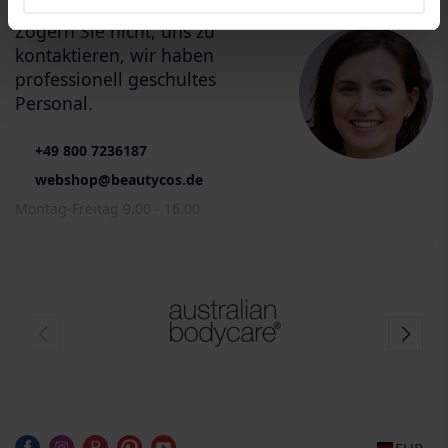
Zögern Sie nicht, uns zu
kontaktieren, wir haben
professionell geschultes
Personal.
+49 800 7236187
webshop@beautycos.de
Montag-Freitag 9.00 - 16.00
EUR