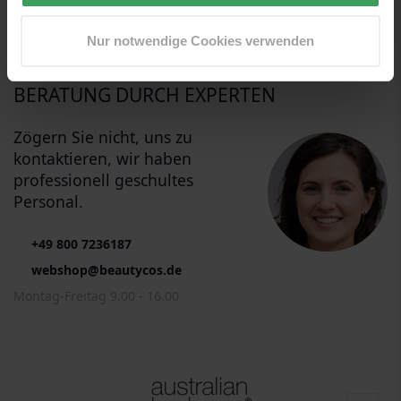
LIEFERUNG UND RÜCKGABE
Nur notwendige Cookies verwenden
BERATUNG DURCH EXPERTEN
Zögern Sie nicht, uns zu
kontaktieren, wir haben
professionell geschultes
Personal.
+49 800 7236187
webshop@beautycos.de
Montag-Freitag 9.00 - 16.00