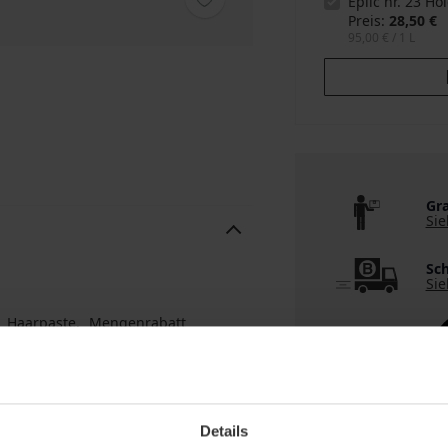
Epiic nr. 23 Ho
Preis
28,50 €
95,00 €
/ 1 L
Gra
Sie
Sch
Sie
Haarpaste
Mengenrabatt
Details