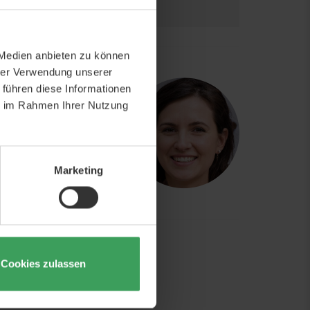
 Medien anbieten zu können
hrer Verwendung unserer
CH EXPERTEN
 führen diese Informationen
ie im Rahmen Ihrer Nutzung
uns zu kontaktieren,
ionell geschultes
Marketing
webshop@beautycos.de
16.00
Cookies zulassen