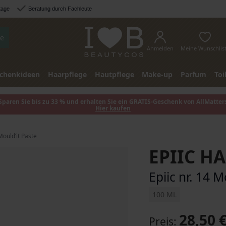
tage
Beratung durch Fachleute
e
Anmelden
Meine Wunschlis
chenkideen
Haarpflege
Hautpflege
Make-up
Parfum
Toi
Sparen Sie bis zu 33 % und erhalten Sie ein GRATIS-Geschenk von AllMatter
Hier kaufen
 Mould’it Paste
EPIIC HA
Epiic nr. 14 M
100 ML
28,50 
Preis