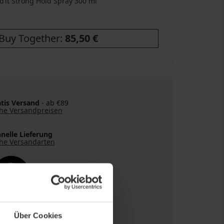
ld’it Strong Hold Spray
300 ml
Buy Together:
85,50 €
tis Versand
- ab €89
he Versandpreisen
nelle Lieferung
he Versandarten
Über Cookies