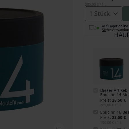
285,00 €
/ 1 L
Auf Lager online
Siehe Versandop
HÄUF
Dieser Artikel:
Epiic nr. 14 Mo
Preis
28,50 €
285,00 €
/ 1 L
Epiic nr. 16 Be
Preis
28,50 €
190,00 €
/ 1 L