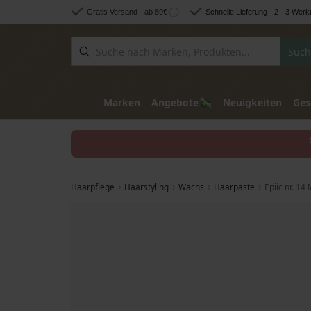
Zum Inhalt springen
Gratis Versand - ab 89€
Schnelle Lieferung - 2 - 3 Werk
Such
💸
Marken
Angebote
Neuigkeiten
Ges
Haarpflege
Haarstyling
Wachs
Haarpaste
Epiic nr. 14
Zum Ende der Bildgalerie springen