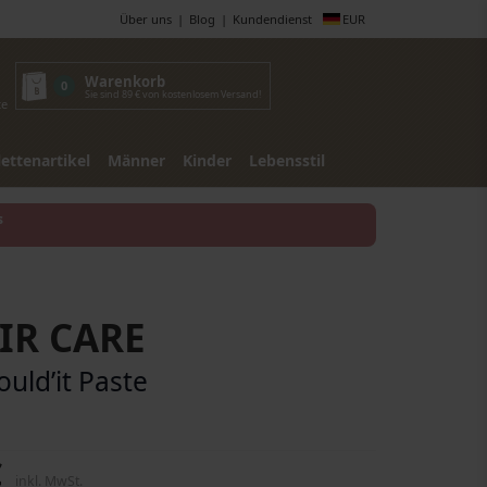
Über uns
Blog
Kundendienst
EUR
Warenkorb
0
Sie sind 89 € von kostenlosem Versand!
te
lettenartikel
Männer
Kinder
Lebensstil
s
IR CARE
ould’it Paste
€
inkl. MwSt.