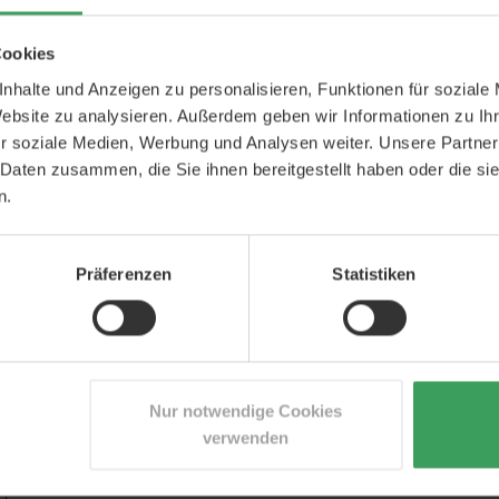
keitsspendend
Cookies
nhalte und Anzeigen zu personalisieren, Funktionen für soziale
Website zu analysieren. Außerdem geben wir Informationen zu I
BERATUNG DUR
r soziale Medien, Werbung und Analysen weiter. Unsere Partner
 Daten zusammen, die Sie ihnen bereitgestellt haben oder die s
Zögern Sie nicht, 
n.
wir haben profess
Personal.
Präferenzen
Statistiken
+49 800 7236187
n Look verleiht.
Montag-Freitag 9.00 - 
d flexible Frisur, die Sie den ganzen Tag
rodukt leicht im Haar verteilen. Kann
werden.
Nur notwendige Cookies
he Menge an Plastik aus den Meeren und
en.
verwenden
mmen, dass Einheimischen in Indonesien
er zu entfernen. Das lokale Clean Up Team