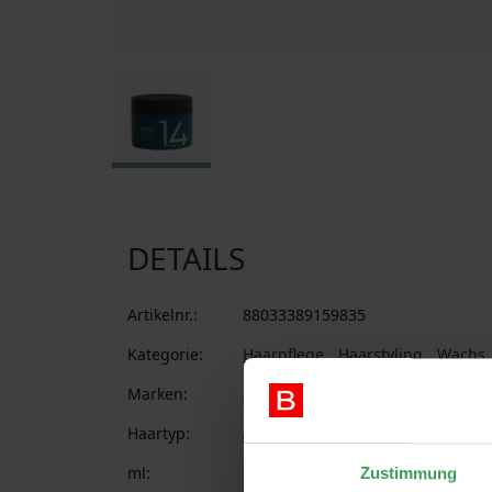
Zum Anfang der Bildgalerie springen
DETAILS
Artikelnr.:
88033389159835
Kategorie:
Haarpflege
Haarstyling
Wachs
Marken:
Epiic Hair Care
Haartyp:
Alle Haartypen
ml:
100 ml
Zustimmung