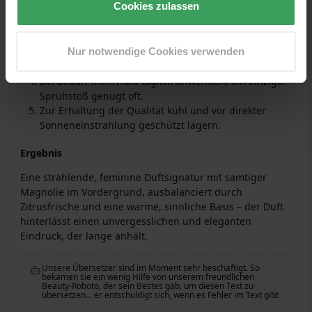
Cookies zulassen
reiben – dies kann die Entwicklung des Duftes
verändern.
Für ein intensiveres Farbergebnis auf leicht
Nur notwendige Cookies verwenden
angefeuchtete Haut oder über einer parfümfreien
Körperlotion auftragen.
Bei Bedarf mehrmals täglich anwenden; ein einziger
Sprühstoß genügt oft.
Zur Erhaltung der Qualität kühl und vor direkter
Sonneneinstrahlung geschützt lagern.
Ergebnis
Eine strahlende, feminine Duftsignatur mit samtiger
Magnolie im Vordergrund, ausbalanciert durch
Zitrusfrische und eine warme, sinnliche Basis – der Duft
hinterlässt einen unvergesslichen und eleganten
Eindruck, der lange anhält.
Unsere Übersetzer sind im Moment sehr beschäftigt. So
bekamen sie ein wenig Hilfe von unserem freundlichen
Beauty-Roboto, der sein Bestes gab, um diesen Text zu
übersetzen... er entschuldigt sich, wenn es Fehler im Text gibt