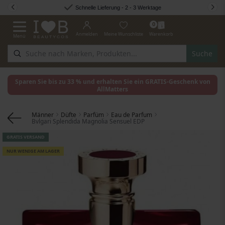
Zum Inhalt springen
Schnelle Lieferung - 2 - 3 Werktage
0
Anmelden
Meine Wunschliste
Warenkorb
Menü
Navigation umschalten
Suche
Sparen Sie bis zu 33 % und erhalten Sie ein GRATIS-Geschenk von
AllMatters
Männer
Düfte
Parfüm
Eau de Parfum
Bvlgari Splendida Magnolia Sensuel EDP
Zum Ende der Bildgalerie springen
GRATIS VERSAND
NUR WENIGE AM LAGER