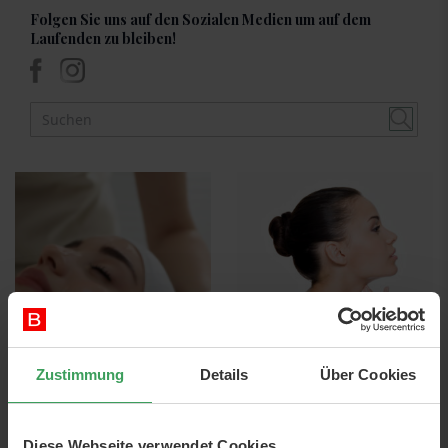
Folgen Sie uns auf den Sozialen Medien um auf dem
Laufenden zu bleiben!
Zustimmung
Details
Über Cookies
23rd April 2024
09th November 2022
Leitfaden zu AHA
Das richtige
und BHA – So
Peeling…
Diese Webseite verwendet Cookies