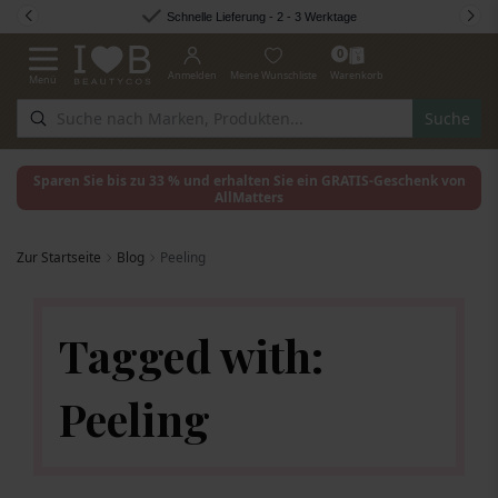
Zum Inhalt springen
Schnelle Lieferung - 2 - 3 Werktage
0
Anmelden
Meine Wunschliste
Warenkorb
Menü
Navigation umschalten
Suche
Sparen Sie bis zu 33 % und erhalten Sie ein GRATIS-Geschenk von
AllMatters
Zur Startseite
Blog
Peeling
Tagged with:
Peeling