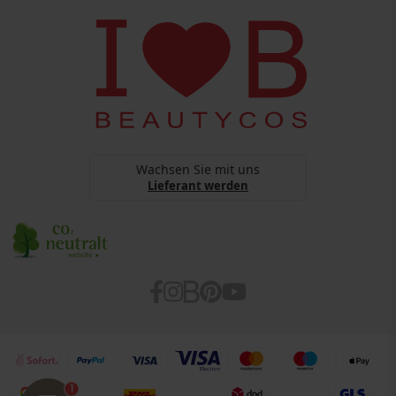
Copyright
BEAUTYCOS
Datenschutz
webshop@beautycos.de
YouTube Terms Of Services
Steuernummer: 15/248/11226
Cookies
Barrierefreiheitserklärung
Wachsen Sie mit uns
Lieferant werden
1