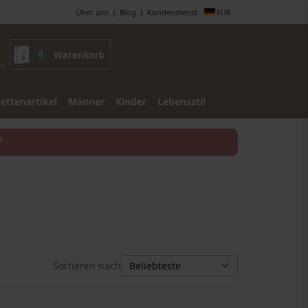
Über uns
Blog
Kundendienst
EUR
0
Warenkorb
te
lettenartikel
Männer
Kinder
Lebensstil
s
Sortieren nach