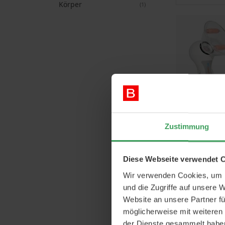
Körper
Artikel
1
SuckCup An
Zustimmung
Vorheriger 
Pre
12,
Diese Webseite verwendet 
In den 
Wir verwenden Cookies, um I
und die Zugriffe auf unsere 
Website an unsere Partner fü
möglicherweise mit weiteren
der Dienste gesammelt habe