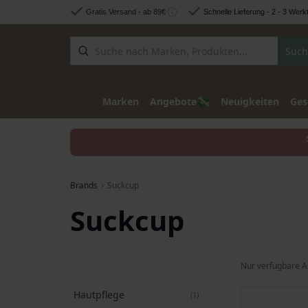
Zum Inhalt springen
Gratis Versand - ab 89€
Schnelle Lieferung - 2 - 3 Werk
Such
💸
Marken
Angebote
Neuigkeiten
Ges
Brands
Suckcup
Suckcup
Nur verfügbare A
Hautpflege
Artikel
1