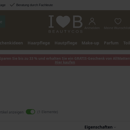
tage
Beratung durch Fachleute
e
Anmelden
Meine Wunschlis
chenkideen
Haarpflege
Hautpflege
Make-up
Parfum
Toi
Sparen Sie bis zu 33 % und erhalten Sie ein GRATIS-Geschenk von AllMatter
Hier kaufen
1
Elemente
rtikel anzeigen
Eigenschaften