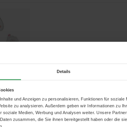
ti Cellulite
Details
Preis
36,25 €
is
75 €
Cookies
Warenkorb
nhalte und Anzeigen zu personalisieren, Funktionen für soziale
Website zu analysieren. Außerdem geben wir Informationen zu I
r soziale Medien, Werbung und Analysen weiter. Unsere Partner
 Daten zusammen, die Sie ihnen bereitgestellt haben oder die s
n.