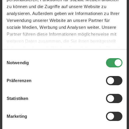
zu können und die Zugriffe auf unsere Website zu
analysieren. Außerdem geben wir Informationen zu Ihrer
Verwendung unserer Website an unsere Partner für
soziale Medien, Werbung und Analysen weiter. Unsere
Partner führen diese Informationen möglicherweise mit
weiteren Daten zusammen, die Sie ihnen bereitgestellt
haben oder die sie im Rahmen Ihrer Nutzung der Dienste
gesammelt haben.
Einwilligungsauswahl
Notwendig
Revitale
Präferenzen
Mit Revitale-Haar erhalten Sie eine effektive und köstliche
Hautpflege zu sehr günstigen Preisen.
Revitale
stellt
verschiedene Produkte her und ist besonders bekannt für
Statistiken
seine Masken für verschiedenen Hautbereiche. Dies kann die
Haut unter den Augen, der Nase oder dem Gesicht sein.
Marketing
Verwöhnen Sie sich und Ihre Haut mit
Revitale
und erzielen