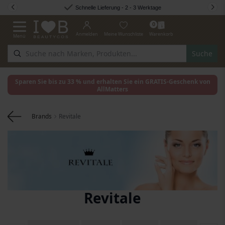
Zum Inhalt springen
Schnelle Lieferung - 2 - 3 Werktage
0
Anmelden
Meine Wunschliste
Warenkorb
Menü
Navigation umschalten
Suche
Sparen Sie bis zu 33 % und erhalten Sie ein GRATIS-Geschenk von
AllMatters
Brands
Revitale
Revitale