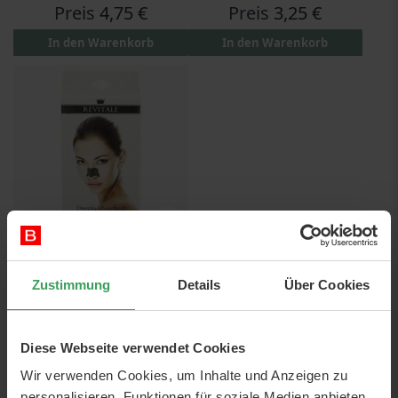
Preis
4,75 €
Preis
3,25 €
In den Warenkorb
In den Warenkorb
Revitale Deeply Absorbent
Nose Strips
Zustimmung
Details
Über Cookies
5 ST
Preis
3,25 €
Diese Webseite verwendet Cookies
In den Warenkorb
Wir verwenden Cookies, um Inhalte und Anzeigen zu
personalisieren, Funktionen für soziale Medien anbieten