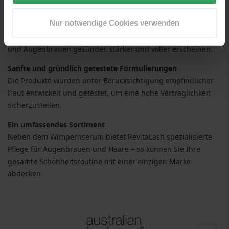
zu stärken und zu schützen.
Nur notwendige Cookies verwenden
Sichtbare Ergebnisse
Regelmäßige Anwendung kann dazu führen, dass Wimpern
und Augenbrauen gesünder, stärker und voller erscheinen.
Sanfte und gründlich getestete Formulierungen
Die Produkte wurden unter Berücksichtigung empfindlicher
Haut entwickelt und getestet, um eine hohe Verträglichkeit
sicherzustellen.
Ein umfassendes Sortiment
Neben dem Wimpernserum bietet RevitaLash spezialisierte
Pflege für Augenbrauen und Haare – so können Sie Ihre
gesamte Schönheitsroutine mit einer einzigen Marke
abdecken.