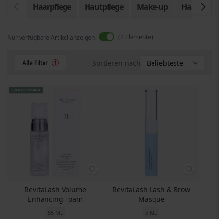
Haarpflege
Hautpflege
Make-up
Haarkur
2
Elemente
Nur verfügbare Artikel anzeigen
Sortieren nach
Alle Filter
1
GRATIS VERSAND
RevitaLash Volume
RevitaLash Lash & Brow
Enhancing Foam
Masque
55 ML
5 ML