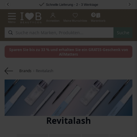
Zum Inhalt springen
Schnelle Lieferung - 2 - 3 Werktage
0
Anmelden
Meine Wunschliste
Warenkorb
Menü
Navigation umschalten
Suche
Sparen Sie bis zu 33 % und erhalten Sie ein GRATIS-Geschenk von
AllMatters
Brands
Revitalash
Revitalash