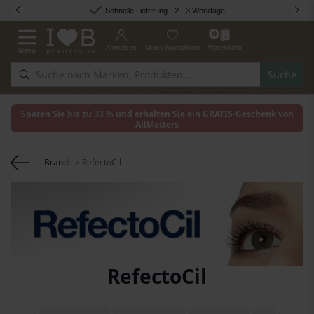
Zum Inhalt springen
Schnelle Lieferung - 2 - 3 Werktage
0
Anmelden
Meine Wunschliste
Warenkorb
Menü
Navigation umschalten
Suche
Sparen Sie bis zu 33 % und erhalten Sie ein GRATIS-Geschenk von
AllMatters
Brands
RefectoCil
RefectoCil