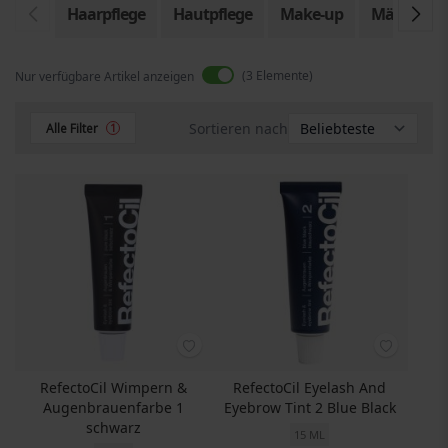
Haarpflege
Hautpflege
Make-up
Männer
3
Elemente
Nur verfügbare Artikel anzeigen
Sortieren nach
Alle Filter
1
RefectoCil Wimpern &
RefectoCil Eyelash And
Augenbrauenfarbe 1
Eyebrow Tint 2 Blue Black
schwarz
15 ML