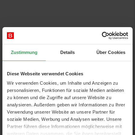
Zustimmung
Details
Über Cookies
Diese Webseite verwendet Cookies
Refectocil Wimpernfarbe
Wir verwenden Cookies, um Inhalte und Anzeigen zu
Alle RefectoCil Produkte sind mit dem Kunden im Zentrum
personalisieren, Funktionen für soziale Medien anbieten
entwickelt, mit Fokus auf Innovation, Qualität, Haltbarkeit und
zu können und die Zugriffe auf unsere Website zu
einer breiten Farbpallette. RefectoCil ist die führende Marke
analysieren. Außerdem geben wir Informationen zu Ihrer
in der Welt und ist heute in mehr als 50 Ländern
Verwendung unserer Website an unsere Partner für
repräsentiert.
RefectoCils Wimpernfarbe
und
soziale Medien, Werbung und Analysen weiter. Unsere
Augenbrauenfarbe
ist anerkannt, basiert auf Millionen von
Partner führen diese Informationen möglicherweise mit
erfolgreichen Ergebnissen und ist seit mehr als 60 Jahren ein
weiteren Daten zusammen, die Sie ihnen bereitgestellt