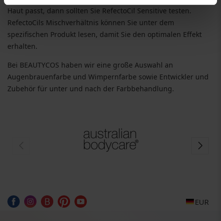
Haut passt, dann sollten Sie RefectoCil Sensitive testen.
RefectoCils Mischverhältnis können Sie unter dem
spezifischen Produkt lesen, damit Sie den optimalen Effekt
erhalten.
Bei BEAUTYCOS haben wir eine große Auswahl an
Augenbrauenfarbe und Wimpernfarbe sowie Entwickler und
Zubehör für unter und nach der Farbbehandlung.
EUR