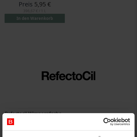
Preis
5,95 €
396,67 €
/ 1 L
In den Warenkorb
Refectocil Wimpernfarbe
Alle RefectoCil Produkte sind mit dem Kunden im Zentrum
entwickelt, mit Fokus auf Innovation, Qualität, Haltbarkeit und