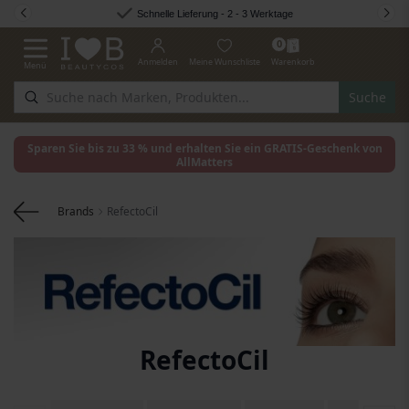
Zum Inhalt springen
Schnelle Lieferung - 2 - 3 Werktage
0
Anmelden
Meine Wunschliste
Warenkorb
Menü
Navigation umschalten
Suche
Sparen Sie bis zu 33 % und erhalten Sie ein GRATIS-Geschenk von
AllMatters
Brands
RefectoCil
RefectoCil