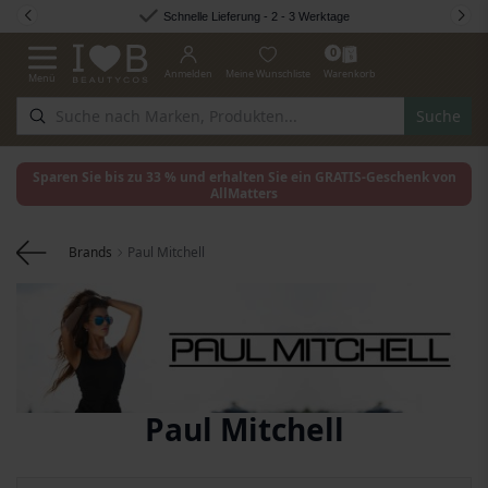
Zum Inhalt springen
Schnelle Lieferung - 2 - 3 Werktage
0
Anmelden
Meine Wunschliste
Warenkorb
Menü
Navigation umschalten
Suche
Sparen Sie bis zu 33 % und erhalten Sie ein GRATIS-Geschenk von
AllMatters
Brands
Paul Mitchell
Paul Mitchell