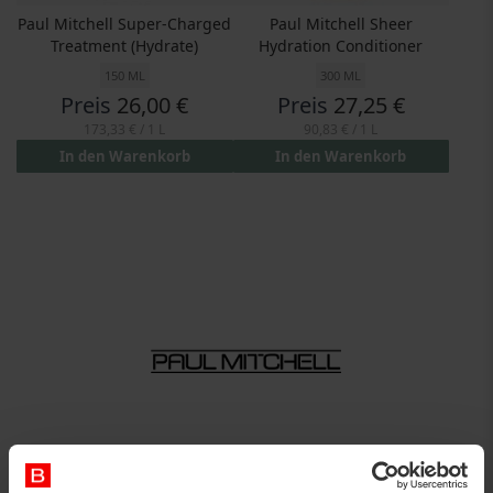
Paul Mitchell Super-Charged
Paul Mitchell Sheer
Treatment (Hydrate)
Hydration Conditioner
150 ML
300 ML
Preis
26,00 €
Preis
27,25 €
173,33 €
/ 1 L
90,83 €
/ 1 L
In den Warenkorb
In den Warenkorb