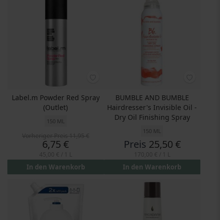
Label.m Powder Red Spray
BUMBLE AND BUMBLE
(Outlet)
Hairdresser's Invisible Oil -
Dry Oil Finishing Spray
150 ML
150 ML
Vorheriger Preis
11,95 €
Preis
6,75 €
Preis
25,50 €
45,00 €
/ 1 L
170,00 €
/ 1 L
In den Warenkorb
In den Warenkorb