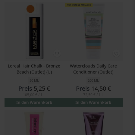
NUR WENIGE AM LAGER
Loreal Hair Chalk - Bronze
Waterclouds Daily Care
Beach (Outlet) (U)
Conditioner (Outlet)
50 ML
200 ML
Preis
5,25 €
Preis
14,50 €
105,00 €
/ 1 L
72,50 €
/ 1 L
In den Warenkorb
In den Warenkorb