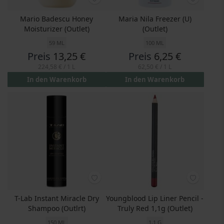
Mario Badescu Honey
Maria Nila Freezer (U)
Moisturizer (Outlet)
(Outlet)
59 ML
100 ML
Preis
13,25 €
Preis
6,25 €
224,58 €
/ 1 L
62,50 €
/ 1 L
In den Warenkorb
In den Warenkorb
T-Lab Instant Miracle Dry
Youngblood Lip Liner Pencil -
Shampoo (Outlrt)
Truly Red 1,1g (Outlet)
150 ML
1,1 G