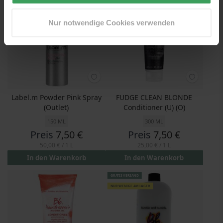
Nur notwendige Cookies verwenden
Label.m Powder Pink Spray
FUDGE CLEAN BLONDE
(Outlet)
Conditioner (U) (O)
150 ML
300 ML
Preis
7,50 €
Preis
7,50 €
50,00 €
/ 1 L
25,00 €
/ 1 L
In den Warenkorb
In den Warenkorb
GRATIS VERSAND
NUR WENIGE AM LAGER