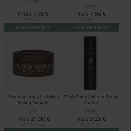
200 ML
Preis
7,95 €
Preis
7,95 €
39,75 €
/ 1 L
39,75 €
/ 1 L
In den Warenkorb
In den Warenkorb
Eleven Australia Slick Hold
T-Lab Shine Veil Hair Spray
Styling Pomade
(Outlet)
85 G
100 ML
Preis
21,50 €
Preis
5,25 €
252,94 €
/ 1 kg
52,50 €
/ 1 L