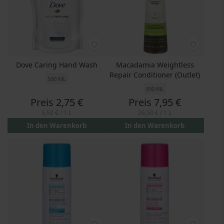
Dove Caring Hand Wash
Macadamia Weightless
Repair Conditioner (Outlet)
500 ML
300 ML
Preis
2,75 €
Preis
7,95 €
5,50 €
/ 1 L
26,50 €
/ 1 L
In den Warenkorb
In den Warenkorb