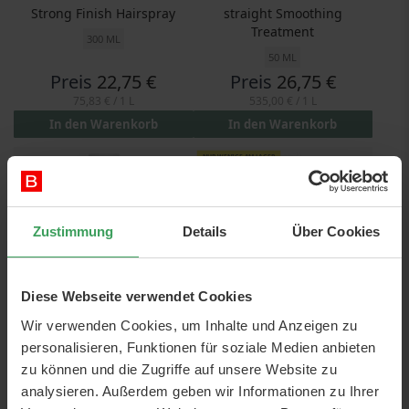
Strong Finish Hairspray
straight Smoothing
Treatment
300 ML
50 ML
Preis
22,75 €
Preis
26,75 €
75,83 €
/ 1 L
535,00 €
/ 1 L
In den Warenkorb
In den Warenkorb
NUR WENIGE AM LAGER
Zustimmung
Details
Über Cookies
Diese Webseite verwendet Cookies
Wir verwenden Cookies, um Inhalte und Anzeigen zu
Bumble And Bumble
BUMBLE AND BUMBLE Let It
personalisieren, Funktionen für soziale Medien anbieten
Mending Shampoo (O)
Shine Conditioner (O)
zu können und die Zugriffe auf unsere Website zu
250 ML
250 ML
analysieren. Außerdem geben wir Informationen zu Ihrer