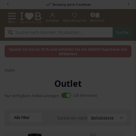
Zum Inhalt springen
Beratung durch Fachleute
0
Anmelden
Meine Wunschliste
Warenkorb
Menü
Navigation umschalten
Suche
Sparen Sie bis zu 33 % und erhalten Sie ein GRATIS-Geschenk von
AllMatters
Outlet
Outlet
38
Elemente
Nur verfügbare Artikel anzeigen
Alle Filter
Sortieren nach