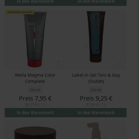
In den Warenkorb
In den Warenkorb
NUR WENIGE AM LAGER
Wella Magma Color
Label.m Gel Toni & Guy
Complete
(Outlet)
200 ML
250 ML
Preis
7,95 €
Preis
9,25 €
39,75 €
/ 1 L
37,00 €
/ 1 L
In den Warenkorb
In den Warenkorb