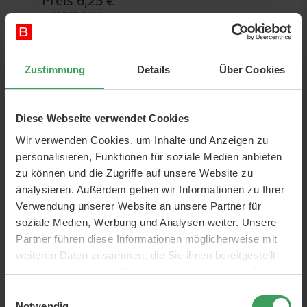
Preis
6,25 €
395,57 €
/ 1 L
In den Warenkorb
Zustimmung
Details
Über Cookies
Diese Webseite verwendet Cookies
Wir verwenden Cookies, um Inhalte und Anzeigen zu
personalisieren, Funktionen für soziale Medien anbieten
zu können und die Zugriffe auf unsere Website zu
analysieren. Außerdem geben wir Informationen zu Ihrer
Verwendung unserer Website an unsere Partner für
soziale Medien, Werbung und Analysen weiter. Unsere
Partner führen diese Informationen möglicherweise mit
NYX Cosmetics
weiteren Daten zusammen, die Sie ihnen bereitgestellt
Die bekannte Marke ist in kürzester Zeit gewachsen und es
haben oder die sie im Rahmen Ihrer Nutzung der Dienste
gibt nichts mit ihrem schönen und effektiven Make-up
gesammelt haben.
Einwilligungsauswahl
auszusetzen. Die Produkte von
NYX
haben günstige Preise
Notwendig