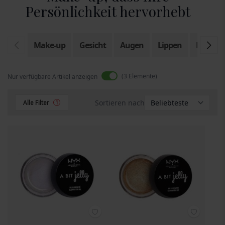
Persönlichkeit hervorhebt
Make-up
Gesicht
Augen
Lippen
Kosmeti
3
Elemente
Nur verfügbare Artikel anzeigen
Sortieren nach
Alle Filter
1