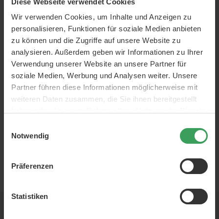
Diese Webseite verwendet Cookies
entwickelt, um selbst die geschäftigsten Menschen zu
behandeln, zu pflegen und Stress abzubauen.
Wir verwenden Cookies, um Inhalte und Anzeigen zu
personalisieren, Funktionen für soziale Medien anbieten
Bei dem hektischen Lebensstil, den wir führen, ist es wichtig,
zu können und die Zugriffe auf unsere Website zu
sich jeden Tag etwas Zeit zu nehmen, um einen Moment
analysieren. Außerdem geben wir Informationen zu Ihrer
anzuhalten, zu atmen, sich zu entspannen und etwas
Verwendung unserer Website an unsere Partner für
Positives zu tun, um Körper, Geist und Seele zu pflegen.
soziale Medien, Werbung und Analysen weiter. Unsere
Partner führen diese Informationen möglicherweise mit
weiteren Daten zusammen, die Sie ihnen bereitgestellt
haben oder die sie im Rahmen Ihrer Nutzung der Dienste
gesammelt haben.
Einwilligungsauswahl
Notwendig
Präferenzen
EUR
Statistiken