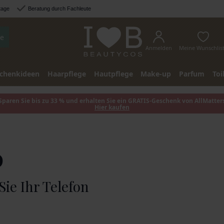
tage
Beratung durch Fachleute
e
Anmelden
Meine Wunschlis
chenkideen
Haarpflege
Hautpflege
Make-up
Parfum
Toi
Sparen Sie bis zu 33 % und erhalten Sie ein GRATIS-Geschenk von AllMatter
Hier kaufen
D
Sie Ihr Telefon