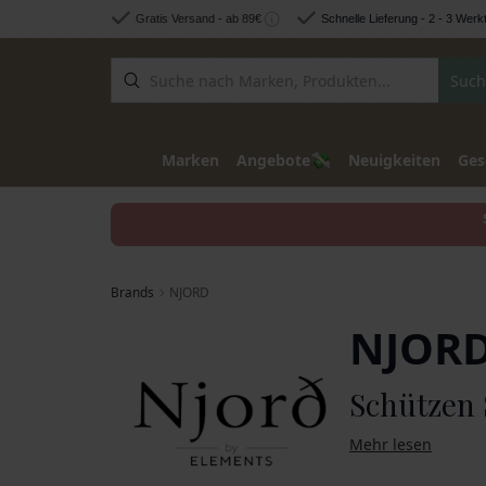
Zum Inhalt springen
Gratis Versand - ab 89€
Schnelle Lieferung - 2 - 3 Werk
Such
💸
Marken
Angebote
Neuigkeiten
Ges
Brands
NJORD
NJOR
Schützen 
Mehr lesen