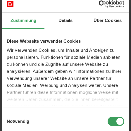
Multy Rubber Gloves Yellow
Preis
2,25 €
Zustimmung
Details
Über Cookies
In den Warenkorb
Diese Webseite verwendet Cookies
Wir verwenden Cookies, um Inhalte und Anzeigen zu
personalisieren, Funktionen für soziale Medien anbieten
zu können und die Zugriffe auf unsere Website zu
analysieren. Außerdem geben wir Informationen zu Ihrer
Verwendung unserer Website an unsere Partner für
soziale Medien, Werbung und Analysen weiter. Unsere
Partner führen diese Informationen möglicherweise mit
weiteren Daten zusammen, die Sie ihnen bereitgestellt
haben oder die sie im Rahmen Ihrer Nutzung der Dienste
Multy Care
gesammelt haben.
Einwilligungsauswahl
Notwendig
Badeschwämme