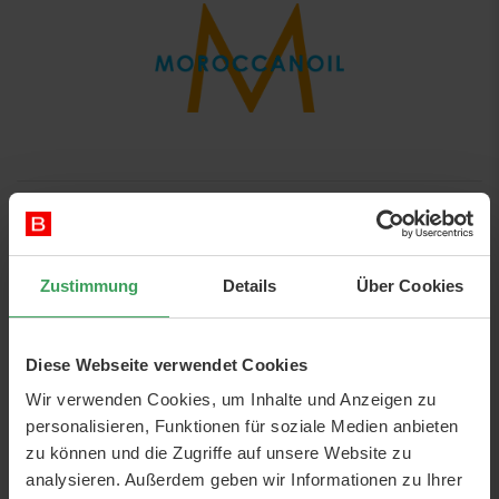
Moroccanoil
Moroccanoi
l hat eine unglaublich starke und effektive Marke
aufgebaut. Die innovative und innovative Marke ist aufgrund
Zustimmung
Details
Über Cookies
ihrer wunderbaren Eigenschaften unglaublich
ergebnisorientiert. Die Produkte sind reich an Antioxidantien
und Nährstoffen, die ein schönes und gepflegtes Ergebnis
Diese Webseite verwendet Cookies
liefern.
Wir verwenden Cookies, um Inhalte und Anzeigen zu
Die Formel von
Moroccanoil
basiert auf dem wirksamen und
personalisieren, Funktionen für soziale Medien anbieten
anerkannten Inhaltsstoff Arganöl, das Ihrem Haar ein seidig
zu können und die Zugriffe auf unsere Website zu
weiches Gefühl und einen völlig einzigartigen Glanz verleiht.
analysieren. Außerdem geben wir Informationen zu Ihrer
Die Serie enthält verschiedene Produkte, die jeweils auf