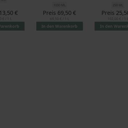
1000 ML
250 ML
13,50 €
Preis
69,50 €
Preis
25,5
0 €
/ 1 L
69,50 €
/ 1 L
102,00 €
/ 1 
Warenkorb
In den Warenkorb
In den Waren