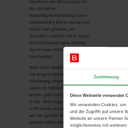
Geschenk von Moroccanoil für
die ultimative
Haarpflegebehandlung! Diese
revolutionäre Marke wurde zum
ersten Mal geboren, als
Gründerin Carmen Tal in Israel
eine Farbkatastrophe erlebte,
die ihr Haar vollständig
beschädigte
Nach einer Notfallbehandlung
mit Arganöl waren ihre Locken
Zustimmung
vollständig reformiert und
sahen im Handumdrehen
wieder glatt und glänzend aus.
Diese Webseite verwendet 
In der Überzeugung, dass die
Wir verwenden Cookies, um I
Kraft dieses wundertätigen Öls
und die Zugriffe auf unsere 
auf der ganzen Welt verbreitet
Website an unsere Partner fü
werden sollte, machte sie sich
möglicherweise mit weiteren