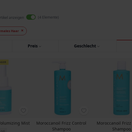
4
Elemente
rtikel anzeigen
males Haar
Preis
Geschlecht
AGER
Volumizing Mist
Moroccanoil Frizz Control
Moroccanoil Frizz
Shampoo
Shampoo
0 ML