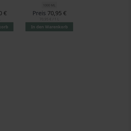
1000 ML
0 €
Preis
70,95 €
L
70,95 €
/ 1 L
korb
In den Warenkorb