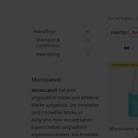
Nur verfügbare A
Haarpflege
Artikel
4
Haartyp
Nor
Shampoo &
Artikel
3
Conditioner
Ml
Haarstyling
Artikel
1
NUR WENIGE AM L
Moroccanoil
Moroccanoi
l hat eine
unglaublich starke und effektive
Marke aufgebaut. Die innovative
und innovative Marke ist
aufgrund ihrer wunderbaren
Eigenschaften unglaublich
Moroccanoil 
ergebnisorientiert. Die Produkte
5