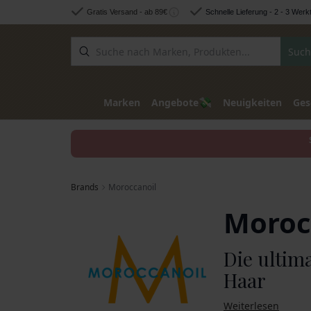
Zum Inhalt springen
Gratis Versand - ab 89€
Schnelle Lieferung - 2 - 3 Werk
Such
💸
Marken
Angebote
Neuigkeiten
Ges
Brands
Moroccanoil
Moroc
Die ultima
Haar
Weiterlesen