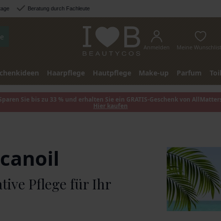
tage
Beratung durch Fachleute
e
Anmelden
Meine Wunschlis
chenkideen
Haarpflege
Hautpflege
Make-up
Parfum
Toi
Sparen Sie bis zu 33 % und erhalten Sie ein GRATIS-Geschenk von AllMatter
Hier kaufen
canoil
tive Pflege für Ihr