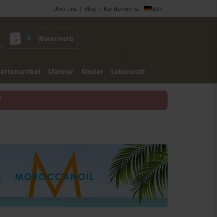
Über uns
Blog
Kundendienst
EUR
0
Warenkorb
te
lettenartikel
Männer
Kinder
Lebensstil
s