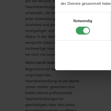
auf die Mission, eine
der Dienste gesammelt habe
Haarbehandlungsserie zu
entwickeln, die das Haar bei
Einwilligungsauswahl
jeder Anwendung natürlich
Notwendig
strahlend und glatt macht. Als
einzigartiger und innovativer
Akteur in der Welt der Haaröle
verspricht diese Marke
hochwertige Haarpflege, wie Sie
sie noch nie zuvor erlebt haben.
Moroccanoil Haaröl
Beginnend mit der
ursprünglichen
Haarölbehandlung ist die Marke
immer stärker geworden und
bietet überall professionelle
Haarbehandlungen für
geschädigtes Haar. Was diese
Haarpflegeprodukte so effektiv