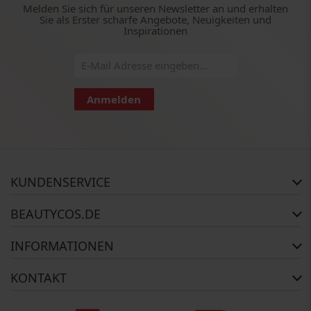
Melden Sie sich für unseren Newsletter an und erhalten
Sie als Erster scharfe Angebote, Neuigkeiten und
Inspirationen
Anmelden
KUNDENSERVICE
Häufig gestellte Fragen
BEAUTYCOS.DE
Auftragsstatus
Rückgabe
Impressum
INFORMATIONEN
Reklamationsrecht
AGB
Kontakt
Widerrufsbelehrung
Zahlungsmethoden
KONTAKT
Über uns
Versandinformationen
Copyright
BEAUTYCOS