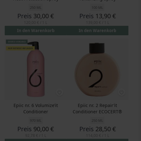
250 ML
100 ML
Preis
30,00 €
Preis
13,90 €
120,00 €
/ 1 L
139,00 €
/ 1 L
In den Warenkorb
In den Warenkorb
GRATIS VERSAND
NUR WENIGE AM LAGER
Epiic nr. 6 Volumize’it
Epiic nr. 2 Repair’it
Conditioner
Conditioner ECOCERT®
970 ML
250 ML
Preis
90,00 €
Preis
28,50 €
92,78 €
/ 1 L
114,00 €
/ 1 L