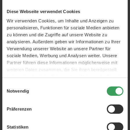
Diese Webseite verwendet Cookies
Wir verwenden Cookies, um Inhalte und Anzeigen zu
personalisieren, Funktionen für soziale Medien anbieten
zu können und die Zugriffe auf unsere Website zu
analysieren. Außerdem geben wir Informationen zu Ihrer
Epiic nr. 17 Volumize’it
Epiic nr. 23 Hold’it Strong
Verwendung unserer Website an unsere Partner für
Powder Spray
Hold Spray
soziale Medien, Werbung und Analysen weiter. Unsere
2 G
300 ML
Partner führen diese Informationen möglicherweise mit
Preis
28,50 €
Preis
28,50 €
weiteren Daten zusammen, die Sie ihnen bereitgestellt
14.250,00 €
/ 1 kg
95,00 €
/ 1 L
haben oder die sie im Rahmen Ihrer Nutzung der Dienste
In den Warenkorb
In den Warenkorb
gesammelt haben.
Einwilligungsauswahl
Notwendig
Präferenzen
Statistiken