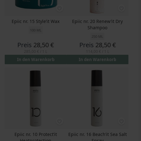
Epiic nr. 15 Style’it Wax
Epiic nr. 20 Renew’it Dry
Shampoo
100 ML
250 ML
Preis
28,50 €
Preis
28,50 €
285,00 €
/ 1 L
114,00 €
/ 1 L
In den Warenkorb
In den Warenkorb
Epiic nr. 10 Protect’it
Epiic nr. 16 Beach’it Sea Salt
Heatprotection
Spray