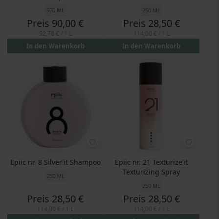
970 ML
250 ML
Preis
90,00 €
Preis
28,50 €
92,78 €
/ 1 L
114,00 €
/ 1 L
In den Warenkorb
In den Warenkorb
Epiic nr. 8 Silver’it Shampoo
Epiic nr. 21 Texturize’it
Texturizing Spray
250 ML
250 ML
Preis
28,50 €
Preis
28,50 €
114,00 €
/ 1 L
114,00 €
/ 1 L