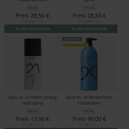
150 ML
150 ML
Preis
28,50 €
Preis
28,50 €
190,00 €
/ 1 L
190,00 €
/ 1 L
In den Warenkorb
In den Warenkorb
GRATIS VERSAND
NUR WENIGE AM LAGER
Epiic nr. 23 Hold’it Strong
Epiic Nr. 29 Moisturize'it
Hold Spray
Conditioner
100 ML
970 ML
Preis
13,90 €
Preis
90,00 €
139,00 €
/ 1 L
92,78 €
/ 1 L