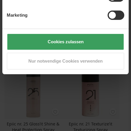
Marketing
Epiic nr. 22 Volumize’it
Epiic Nr. 29 Moisturize'it
Volume Mousse
Conditioner
250 ML
250 ML
Preis
28,50 €
Preis
28,50 €
Cookies zulassen
114,00 €
/ 1 L
114,00 €
/ 1 L
In den Warenkorb
In den Warenkorb
Nur notwendige Cookies verwenden
Epiic nr. 25 Gloss’it Shine &
Epiic nr. 21 Texturize’it
Heat Protection Spray
Texturizing Spray