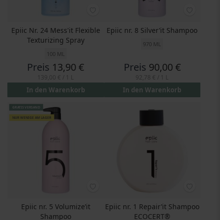
Epiic Nr. 24 Mess'it Flexible
Epiic nr. 8 Silver’it Shampoo
Texturizing Spray
970 ML
100 ML
Preis
13,90 €
Preis
90,00 €
139,00 €
/ 1 L
92,78 €
/ 1 L
In den Warenkorb
In den Warenkorb
GRATIS VERSAND
NUR WENIGE AM LAGER
Epiic nr. 5 Volumize’it
Epiic nr. 1 Repair’it Shampoo
Shampoo
ECOCERT®