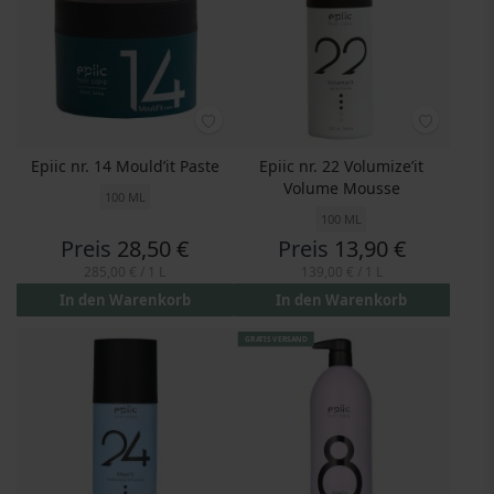
Epiic nr. 14 Mould’it Paste
Epiic nr. 22 Volumize’it
Volume Mousse
100 ML
100 ML
Preis
28,50 €
Preis
13,90 €
285,00 €
/ 1 L
139,00 €
/ 1 L
In den Warenkorb
In den Warenkorb
GRATIS VERSAND