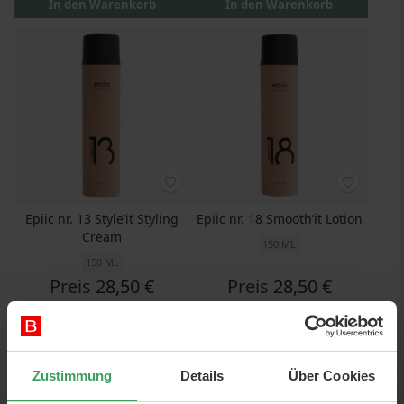
In den Warenkorb
In den Warenkorb
Epiic nr. 13 Style’it Styling
Epiic nr. 18 Smooth’it Lotion
Cream
150 ML
150 ML
Preis
28,50 €
Preis
28,50 €
190,00 €
/ 1 L
190,00 €
/ 1 L
In den Warenkorb
In den Warenkorb
Zustimmung
Details
Über Cookies