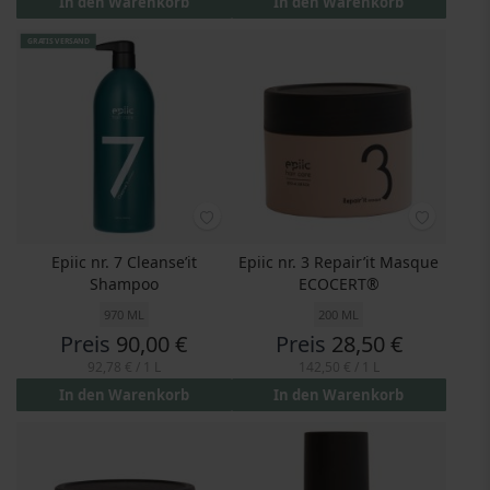
In den Warenkorb
In den Warenkorb
GRATIS VERSAND
Epiic nr. 7 Cleanse’it
Epiic nr. 3 Repair’it Masque
Shampoo
ECOCERT®
970 ML
200 ML
Preis
90,00 €
Preis
28,50 €
92,78 €
/ 1 L
142,50 €
/ 1 L
In den Warenkorb
In den Warenkorb