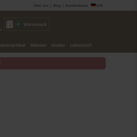
Über uns
Blog
Kundendienst
EUR
0
Warenkorb
te
lettenartikel
Männer
Kinder
Lebensstil
s