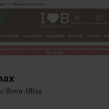
tage
Beratung durch Fachleute
e
Anmelden
Meine Wunschlis
chenkideen
Haarpflege
Hautpflege
Make-up
Parfum
Toi
Sparen Sie bis zu 33 % und erhalten Sie ein GRATIS-Geschenk von AllMatter
Hier kaufen
max
e Ihren Alltag