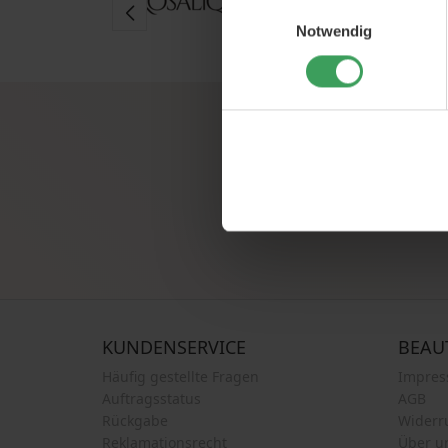
Einwilligungsauswahl
Notwendig
Melden Sie sich für unsere
KUNDENSERVICE
BEAU
Häufig gestellte Fragen
Impre
Auftragsstatus
AGB
Rückgabe
Widerr
Reklamationsrecht
Über u