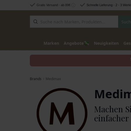
Zum Inhalt springen
Gratis Versand - ab 89€
Schnelle Lieferung - 2 - 3 Werk
Such
💸
Marken
Angebote
Neuigkeiten
Ges
Brands
Medimax
Medi
Machen Si
einfacher