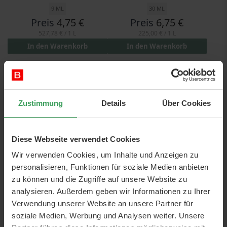
9 ML
30 ML
Preis
4,75 €
Preis
6,75 €
527,78 €
/ 1 L
225,00 €
/ 1 L
In den Warenkorb
In den Warenkorb
Zustimmung
Details
Über Cookies
Make-up
Wir haben eine große Auswahl an
Mascara
,
Foundation
,
Diese Webseite verwendet Cookies
Concealer
,
Lidschatten
,
Highlighter
,
Puder
og
Make-up-
Bürsten
.
Wir verwenden Cookies, um Inhalte und Anzeigen zu
personalisieren, Funktionen für soziale Medien anbieten
Wollen Sie ein perfektes Startpaket? Dann können Sie unsere
zu können und die Zugriffe auf unsere Website zu
verschiedenen Make-up-Sets und Geschenkpakete kaufen.
analysieren. Außerdem geben wir Informationen zu Ihrer
Unsere große Auswahl bedeutet, dass wir etwas für jeden
Verwendung unserer Website an unsere Partner für
Geschmack und jede Gelegenheit haben.
soziale Medien, Werbung und Analysen weiter. Unsere