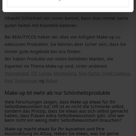
anzupassen.
Obwohl Schönheit von innen kommt, kann man immer seine
guten Seiten mit Kosmetik betonen.
Bei BEAUTYCOS haben wir alles von billigem Make-up zu
exklusiven Produkten. Sie können aber sicher sein, dass Sie
immer gute Angebote bei uns finden.
Wir haben Produkte von vielen beliebten Marken, die
Experten im Thema Make-up sind. Unter anderem
Youngblood
,
Elf
,
Loreal
,
Maybelline
,
Max factor
,
Sleek makeup
,
Real Techniques
og
Babor
.
Make-up ist mehr als nur Schönheitsprodukte
Viele Forschungen zeigen, dass Make-up etwas für Ihr
Selbstbewusstsein tut. Oft ist es nicht die Schminke selbst,
sondern das Prinzip, dass Sie etwas aus sich selbst gemacht
haben, dass Frauen extra Selbstbewusstsein gibt. Und wer
kann nicht ein wenig mehr Selbstbewusstsein brauchen?
Make-up macht etwas für Ihr Aussehen und Ihre
Ausstrahlung im Alltag. Haben Sie etwas, was Sie gerne