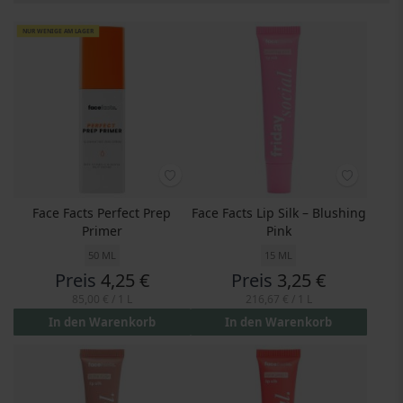
NUR WENIGE AM LAGER
Face Facts Perfect Prep
Face Facts Lip Silk – Blushing
Primer
Pink
50 ML
15 ML
Preis
4,25 €
Preis
3,25 €
85,00 €
/ 1 L
216,67 €
/ 1 L
In den Warenkorb
In den Warenkorb