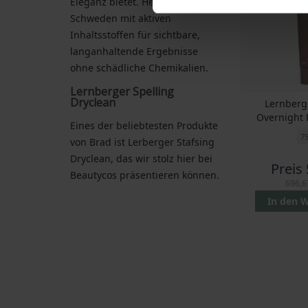
Eleganz bietet. Hergestellt in
Schweden mit aktiven
Inhaltsstoffen für sichtbare,
langanhaltende Ergebnisse
ohne schädliche Chemikalien.
Lernberger Spelling
Dryclean
Lernberg
Overnight 
Eines der beliebtesten Produkte
7
von Brad ist Lerberger Stafsing
Dryclean, das wir stolz hier bei
Preis
Beautycos präsentieren können.
696,6
In den 