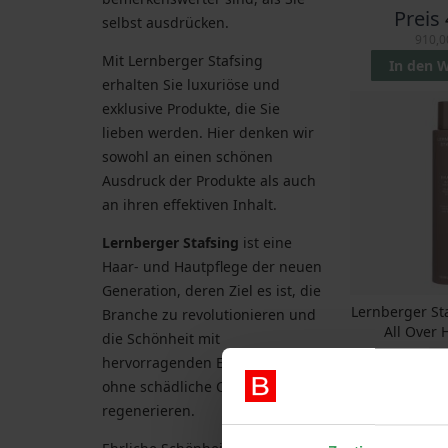
Preis
selbst ausdrücken.
910,0
Mit Lernberger Stafsing
In den 
erhalten Sie luxuriöse und
exklusive Produkte, die Sie
lieben werden. Hier denken wir
sowohl an einen schönen
Ausdruck der Produkte als auch
an ihren effektiven Inhalt.
Lernberger Stafsing
ist eine
Haar- und Hautpflege der neuen
Generation, deren Ziel es ist, die
Lernberger S
Branche zu revolutionieren und
All Over 
die Schönheit mit
25
hervorragenden Ergebnissen
Preis
ohne schädliche Chemikalien zu
86,00
regenerieren.
In den 