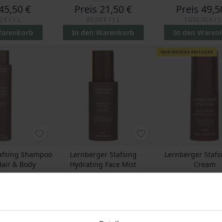
45,50 €
Preis
21,50 €
Preis
49,5
0 €
/ 1 L
86,00 €
/ 1 L
1.650,00 €
/ 1
Warenkorb
In den Warenkorb
In den Waren
NUR WENIGE AM LAGER
tafsing Shampoo
Lernberger Stafsing
Lernberger Stafs
Hair & Body
Hydrating Face Mist
Cream
0 ML
120 ML
15 ML
21,50 €
Preis
25,50 €
Preis
36,2
 €
/ 1 L
212,50 €
/ 1 L
2.416,67 €
/ 1
Warenkorb
In den Warenkorb
In den Waren