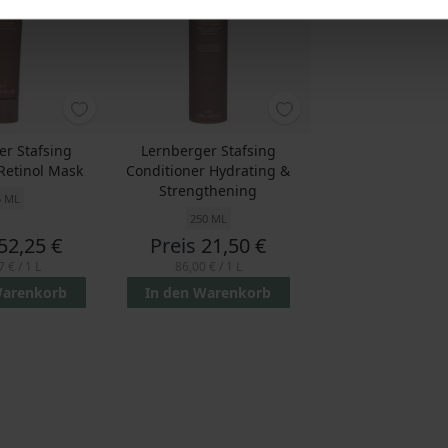
er Stafsing
Lernberger Stafsing
Retinol Mask
Conditioner Hydrating &
Strengthening
5 ML
250 ML
52,25 €
Preis
21,50 €
7 €
/ 1 L
86,00 €
/ 1 L
Warenkorb
In den Warenkorb