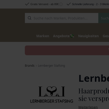
Zum Inhalt springen
Gratis Versand - ab 89€
Schnelle Lieferung - 2 - 3 Werk
Such
💸
Marken
Angebote
Neuigkeiten
Ges
Brands
Lernberger Stafsing
Lernbe
Haarprodu
sie versp
Weiterlesen