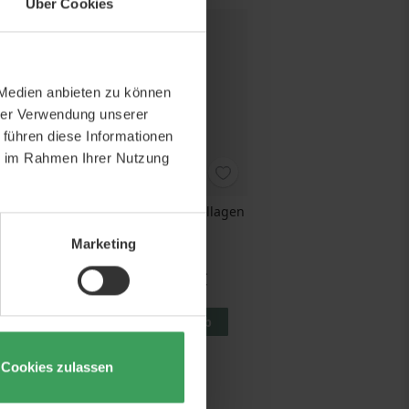
Über Cookies
 Medien anbieten zu können
hrer Verwendung unserer
 führen diese Informationen
ie im Rahmen Ihrer Nutzung
g Blemish
Lernberger Stafsing Collagen
um
Boost Serum
Marketing
30 ML
0 €
Preis
46,75 €
 L
1.558,33 €
/ 1 L
korb
In den Warenkorb
Cookies zulassen