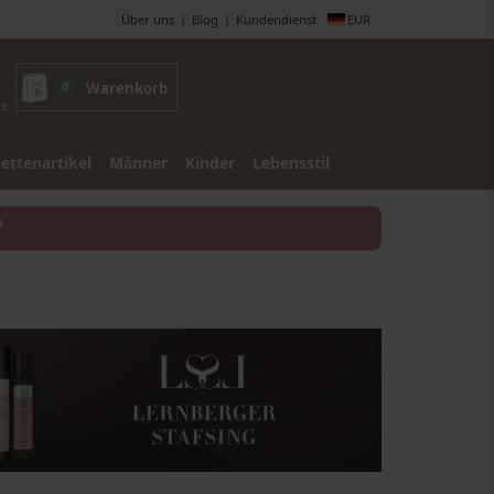
Über uns
Blog
Kundendienst
EUR
0
Warenkorb
te
lettenartikel
Männer
Kinder
Lebensstil
s