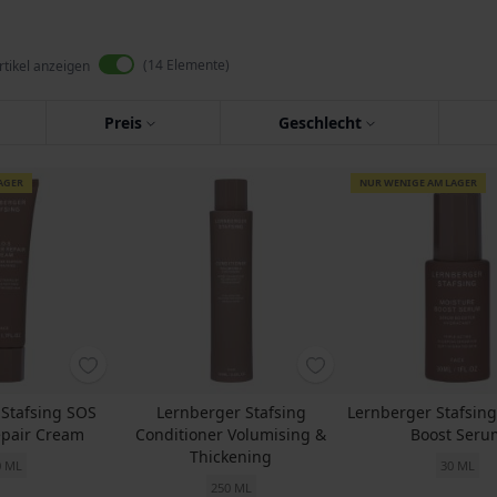
14
Elemente
rtikel anzeigen
Preis
Geschlecht
AGER
NUR WENIGE AM LAGER
 Stafsing SOS
Lernberger Stafsing
Lernberger Stafsin
epair Cream
Conditioner Volumising &
Boost Seru
Thickening
0 ML
30 ML
250 ML