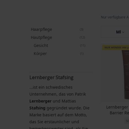
Nur verfügbare A
Haarpflege
Artikel
3
Ml
Hautpflege
Artikel
12
Gesicht
Artikel
11
NUR WENIGE AM L
Körper
Artikel
1
Lernberger Stafsing
...ist ein schwedisches
Unternehmen, das von Patrik
Lernberger
und Mattias
Lernberger
Stafsing
gegründet wurde. Die
Barrier R
Marke basiert auf dem Motto,
5
das Sie erstaunlicher und
bemerkenswerter sind, als Sie