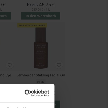
0 €
Preis
46,75 €
 L
935,00 €
/ 1 L
korb
In den Warenkorb
NUR WENIGE AM LAGER
ing Eye
Lernberger Stafsing Facial Oil
30 ML
5 €
Preis
57,50 €
 L
1.916,67 €
/ 1 L
korb
In den Warenkorb