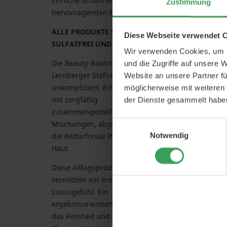
Ehrliche Schönheitsprodukte mit
Zustimmung
hervorragenden Ergebnissen.
ALLE PRODUKTE SIND
Diese Webseite verwendet 
SULFATFREI UND PARABENFREI
Wir verwenden Cookies, um I
Die Beauty-Routine von
und die Zugriffe auf unsere 
Lernberger Stafsing ist
Website an unsere Partner fü
unkompliziert. Einige Produkte
möglicherweise mit weiteren
mit sorgfältig
der Dienste gesammelt habe
zusammengestellten
Lernberger
Mischungen, abgestimmt auf
Einwilligungsauswahl
Cle
Notwendig
die Bedürfnisse Ihrer Haare und
12
Haut.
Preis
200,0
Diese Alltagsprodukte
In den 
vermitteln ein erstklassiges
Luxusgefühl. Ein
NUR WENIGE AM L
ergebnisorientiertes Sortiment,
das Reinheit und schlichte