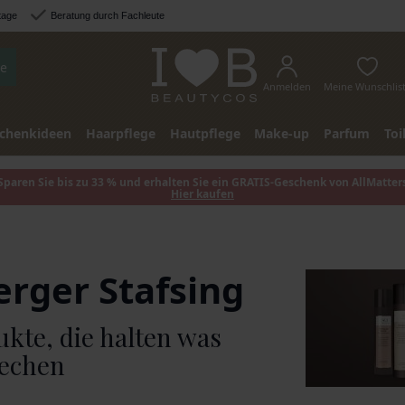
tage
Beratung durch Fachleute
e
Anmelden
Meine Wunschlis
chenkideen
Haarpflege
Hautpflege
Make-up
Parfum
Toi
Sparen Sie bis zu 33 % und erhalten Sie ein GRATIS-Geschenk von AllMatter
Hier kaufen
rger Stafsing
kte, die halten was
rechen