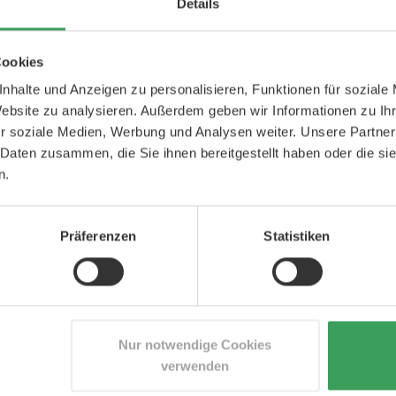
Details
NUR WENIGE AM LAGER
Cookies
nhalte und Anzeigen zu personalisieren, Funktionen für soziale
Website zu analysieren. Außerdem geben wir Informationen zu I
r soziale Medien, Werbung und Analysen weiter. Unsere Partner
 Daten zusammen, die Sie ihnen bereitgestellt haben oder die s
n.
 Stafsing Gel
Lernberger Stafsing Facial
Lernberger Stafsin
anser
Scrub
Control Ser
Präferenzen
Statistiken
0 ML
75 ML
30 ML
24,00 €
Preis
28,25 €
Preis
49,5
0 €
/ 1 L
376,67 €
/ 1 L
1.650,00 €
/ 1
Warenkorb
In den Warenkorb
In den Waren
Nur notwendige Cookies
AGER
verwenden