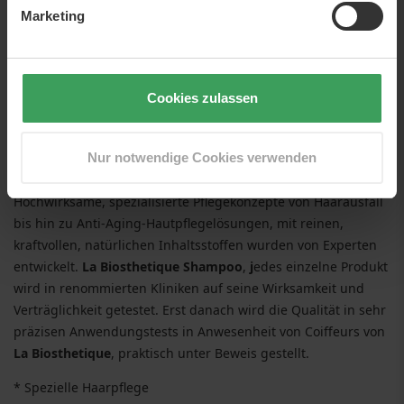
Marketing
Cookies zulassen
La Biosthetique
Nur notwendige Cookies verwenden
La Biosthetique glaubt an die Kultur der totalen Schönheit
.
Hochwirksame, spezialisierte Pflegekonzepte von Haarausfall
bis hin zu Anti-Aging-Hautpflegelösungen, mit reinen,
kraftvollen, natürlichen Inhaltsstoffen wurden von Experten
entwickelt.
La Biosthetique Shampoo
,
j
edes einzelne Produkt
wird in renommierten Kliniken auf seine Wirksamkeit und
Verträglichkeit getestet. Erst danach wird die Qualität in sehr
präzisen Anwendungstests in Anwesenheit von Coiffeurs von
La Biosthetique
, praktisch unter Beweis gestellt.
* Spezielle Haarpflege