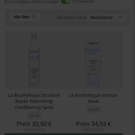
5
Elemente
Nur verfügbare Artikel anzeigen
Sortieren nach
Alle Filter
1
La Biosthetique Structure
La Biosthetique Intense
Repair Nourishing
Mask
Conditioning Spray
100 ML
200 ML
Preis
33,50 €
Preis
34,53 €
167,50 €
/ 1 L
345,30 €
/ 1 L