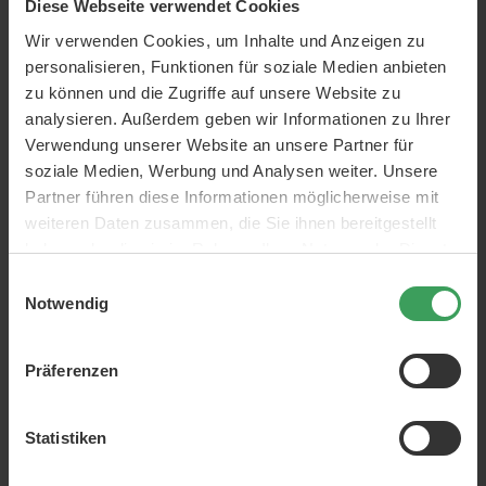
Diese Webseite verwendet Cookies
Wir verwenden Cookies, um Inhalte und Anzeigen zu
personalisieren, Funktionen für soziale Medien anbieten
zu können und die Zugriffe auf unsere Website zu
analysieren. Außerdem geben wir Informationen zu Ihrer
Verwendung unserer Website an unsere Partner für
La Biosthetique Structure
soziale Medien, Werbung und Analysen weiter. Unsere
Repair Hydrating Drops
Partner führen diese Informationen möglicherweise mit
weiteren Daten zusammen, die Sie ihnen bereitgestellt
30 ML
Preis
23,95 €
haben oder die sie im Rahmen Ihrer Nutzung der Dienste
gesammelt haben.
798,33 €
/ 1 L
Einwilligungsauswahl
In den Warenkorb
Notwendig
Präferenzen
Statistiken