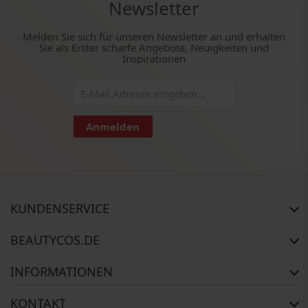
Newsletter
Melden Sie sich für unseren Newsletter an und erhalten
Sie als Erster scharfe Angebote, Neuigkeiten und
Inspirationen
Anmelden
KUNDENSERVICE
Häufig gestellte Fragen
BEAUTYCOS.DE
Auftragsstatus
Rückgabe
Impressum
INFORMATIONEN
Reklamationsrecht
AGB
Kontakt
Widerrufsbelehrung
Zahlungsmethoden
KONTAKT