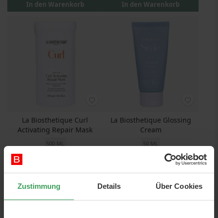
In den Warenkorb
In den Warenkorb
La Biosthetique Curl
La Biosthetique Glossing
Activating Repair Mask
Cream
500 ML
50 ML
Preis
66,53 €
Preis
16,75 €
133,06 €
/ 1 L
335,00 €
/ 1 L
In den Warenkorb
In den Warenkorb
Zustimmung
Details
Über Cookies