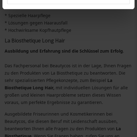
La Biosthetique
, praktisch unter Beweis gestellt.
* Spezielle Haarpflege
* Lösungen gegen Haarausfall
* Hochwirksame Kopfhautpflege
La Biosthetique Long Hair
Ausbildung und Erfahrung sind die Schlüssel zum Erfolg
.
Das Fachpersonal bei Beautycos ist in der Lage, Ihnen Fragen
zu den Produkten von La Biosthetique zu beantworten. Die
sehr spezialisierten Pflegekonzepte, zum Beispiel
La
Biosthetique Long Hair,
mit individuellen Lösungen für alle
großen und kleinen Haarprobleme setzen dieses Wissen
voraus, um perfekte Ergebnisse zu garantieren.
Ausgebildete Friseurinnen und Kosmetikerinnen bei
Beautycos, die diesen Beruf mit Leidenschaft ausüben,
beantworten Ihnen alle Fragen zu den Produkten von
La
Biosthetique
. Wenn Sie Fragen haben, rufen Sie uns an,