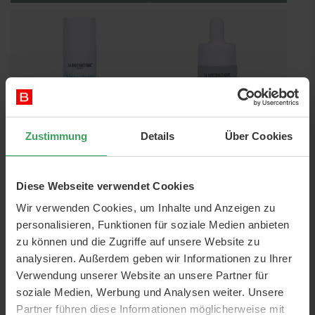
Zustimmung
Details
Über Cookies
La Biosthetique Structure
La Biosthetique Restoring
Repair Hydrating Drops
Scalp Oil
Diese Webseite verwendet Cookies
30 ML
15 ML
Wir verwenden Cookies, um Inhalte und Anzeigen zu
Preis
23,95 €
Preis
22,75 €
personalisieren, Funktionen für soziale Medien anbieten
798,33 €
/ 1 L
1.516,67 €
/ 1 L
zu können und die Zugriffe auf unsere Website zu
In den Warenkorb
In den Warenkorb
analysieren. Außerdem geben wir Informationen zu Ihrer
Verwendung unserer Website an unsere Partner für
soziale Medien, Werbung und Analysen weiter. Unsere
Partner führen diese Informationen möglicherweise mit