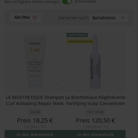
4
Elemente
Nur verfügbare Artikel anzeigen
Sortieren nach
Alle Filter
1
GRATIS VERSAND
NUR WENIGE AM LAGER
LA BIOSTHETIQUE Shampoo
La Biosthetique Régénérante
Curl Activating Repair Mask
Fortifying Scalp Concentrate
100 ML
10 X 10 ML
Preis
18,25 €
Preis
120,50 €
182,50 €
/ 1 L
1.205,00 €
/ 1 L
In den Warenkorb
In den Warenkorb