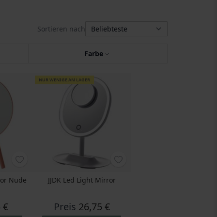
Sortieren nach
Farbe
NUR WENIGE AM LAGER
ror Nude
JJDK Led Light Mirror
 €
Preis
26,75 €