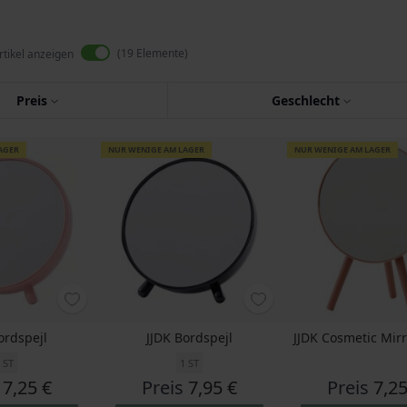
19
Elemente
rtikel anzeigen
Preis
Geschlecht
AGER
NUR WENIGE AM LAGER
NUR WENIGE AM LAGER
ordspejl
JJDK Bordspejl
JJDK Cosmetic Mir
 ST
1 ST
7,25 €
Preis
7,95 €
Preis
7,25