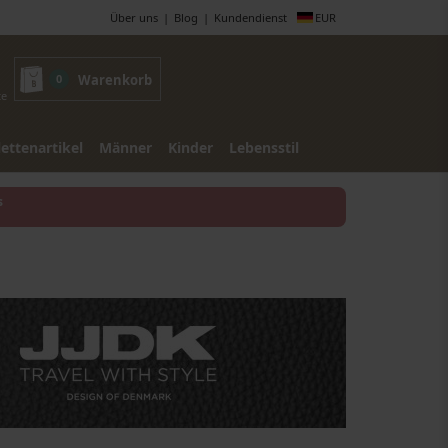
Über uns
Blog
Kundendienst
EUR
0
Warenkorb
te
lettenartikel
Männer
Kinder
Lebensstil
s