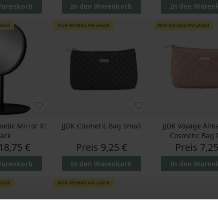
Warenkorb
In den Warenkorb
In den Waren
AGER
NUR WENIGE AM LAGER
NUR WENIGE AM LAGER
metic Mirror X1
JJDK Cosmetic Bag Small
JJDK Voyage Alm
lack
Cosmetic Bag 
18,75 €
Preis
9,25 €
Preis
7,25
Warenkorb
In den Warenkorb
In den Waren
AGER
NUR WENIGE AM LAGER