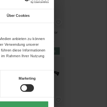
Über Cookies
ncluding
JJDK Hollywood Mirror
ag
 Medien anbieten zu können
 €
Preis
33,50 €
hrer Verwendung unserer
 führen diese Informationen
korb
In den Warenkorb
ie im Rahmen Ihrer Nutzung
Marketing