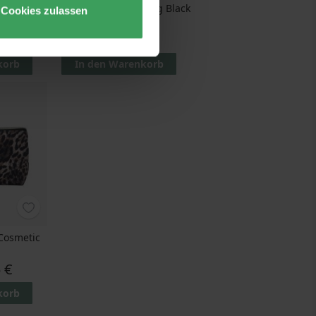
c bag Rose
JJDK Large Cosmetic bag Black
Cookies zulassen
Siri
5 €
Preis
9,25 €
korb
In den Warenkorb
 Cosmetic
 €
korb