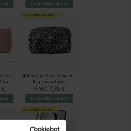
korb
In den Warenkorb
NUR WENIGE AM LAGER
a Small
JJDK Voyage Luna Cosmetic
Rosa
Bag Leopartprint
 €
Preis
7,95 €
korb
In den Warenkorb
NUR WENIGE AM LAGER