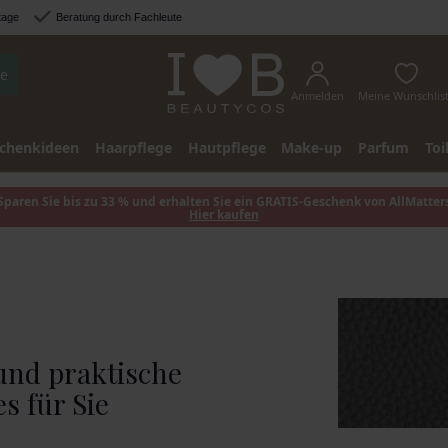
tage
Beratung durch Fachleute
e
Anmelden
Meine Wunschlis
chenkideen
Haarpflege
Hautpflege
Make-up
Parfum
Toi
Sparen Sie bis zu 33 % und erhalten Sie ein GRATIS-Geschenk von AllMatter
Hier kaufen
und praktische
s für Sie