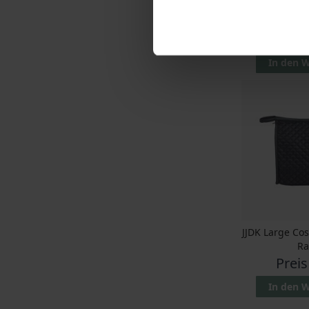
JJDK Hand 
Preis
In den 
JJDK Large Co
Ra
Preis
In den 