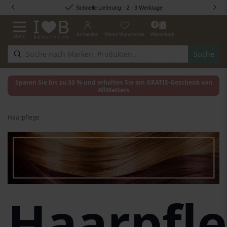
Zum Inhalt springen
Schnelle Lieferung - 2 - 3 Werktage
0
Anmelden
Meine Wunschliste
Warenkorb
Menü
Navigation umschalten
Suche
Sparen Sie bis zu 33 % und erhalten Sie ein GRATIS-Geschenk von
AllMatters
Haarpflege
Haarpfl