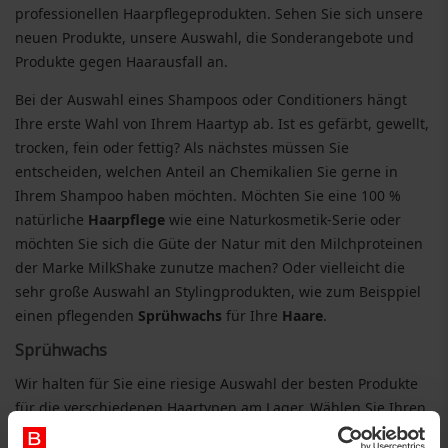
professionellen Haarpflegeprodukten. Sehen Sie sich unsere
neuen Produkte, unsere Auswahl, die Sonderangebote und
Produkte gegen Haarausfall an.
Bei der Auswahl eines Shampoos oder Conditioners hängt
Ihre erste Wahl von Ihrem Haartyp ab. Ist es gefärbt, gewellt,
trocken, fein oder fettig? Als nächstes müssen Sie
entscheiden, welchen Anteil an Chemikalien Sie gerne in
Ihrem Shampoo haben möchten. Möchten Sie eine 100 %
natürliche
Haarpflege
wie eine Naturkosmetik-Serie oder
möchten Sie sich die Güte der Natur mit den Milchproteinen
der Marke MilkShake zunutze machen? Oder vielleicht die
sehr große Auswahl an Stylingprodukten, wie zum Beisppiel
einen pflegenden
Sprühwachs
für Ihre
Haare
.
Sprühwachs
Wir halten für Sie eine riesige Auswahl der besten Produkte
für die verschiedenen Haartypen am Lager. Wählen Sie Ihren
Haartyp um Produkte zu finden, die Ihrem Haar und Ihrer