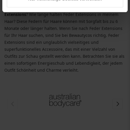
Wenn Sie auf der Suche nach einem mutigen, farbenfrohen
Look sind, warum versuchen Sie es nicht mit
Feder
Extensions
? Wie lange halten Feder Extensions in meinem
Haar? Diese Federn für Haare können mit Sorgfalt bis zu 6
Monate oder länger halten. Wenn Sie nach Feder Extensions
für Ihr Haar suchen, sind Sie bei Bewautycos richtig. Feder
Extensions sind ein unglaublich vielseitiges und
superfunktionelles Accessoire, das mit einer Vielzahl von
Outfits zur Schau gestellt werden kann. Betrachten Sie sie als
einen sofortigen Energieschub und Lebendigkeit, der jedem
Outfit Schönheit und Charme verleiht.