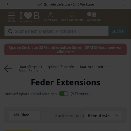
Zum Inhalt springen
Schnelle Lieferung - 2 - 3 Werktage
0
Anmelden
Meine Wunschliste
Warenkorb
Menü
Navigation umschalten
Suche
Sparen Sie bis zu 33 % und erhalten Sie ein GRATIS-Geschenk von
AllMatters
Haarpflege
Haarpflege-Zubehör
Haar-Accessoires
Feder Extensions
Feder Extensions
9
Elemente
Nur verfügbare Artikel anzeigen
Alle Filter
Sortieren nach