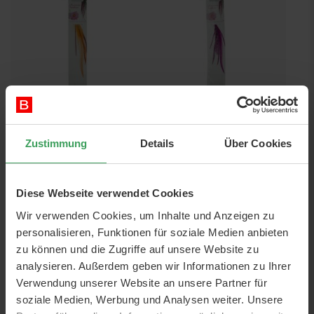
Fjer Extensions - Orange kort
Fjer Extensions - Pink kort
Zustimmung
Details
Über Cookies
Preis
1,50 €
Preis
1,50 €
In den Warenkorb
In den Warenkorb
Diese Webseite verwendet Cookies
Wir verwenden Cookies, um Inhalte und Anzeigen zu
personalisieren, Funktionen für soziale Medien anbieten
zu können und die Zugriffe auf unsere Website zu
analysieren. Außerdem geben wir Informationen zu Ihrer
Verwendung unserer Website an unsere Partner für
soziale Medien, Werbung und Analysen weiter. Unsere