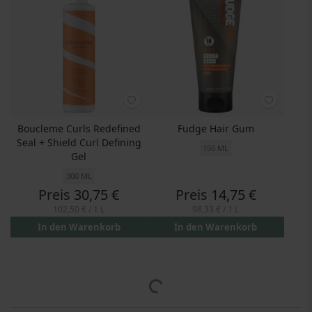
Boucleme Curls Redefined
Fudge Hair Gum
Seal + Shield Curl Defining
150 ML
Gel
300 ML
Preis
30,75 €
Preis
14,75 €
102,50 €
/ 1 L
98,33 €
/ 1 L
In den Warenkorb
In den Warenkorb