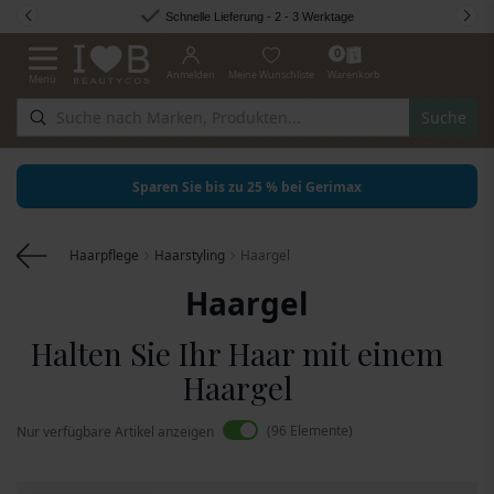
Zum Inhalt springen
Schnelle Lieferung - 2 - 3 Werktage
0
Anmelden
Meine Wunschliste
Warenkorb
Menü
Navigation umschalten
Suche
Sparen Sie bis zu 25 % bei Gerimax
Haarpflege
Haarstyling
Haargel
Haargel
Halten Sie Ihr Haar mit einem
Haargel
96
Elemente
Nur verfügbare Artikel anzeigen