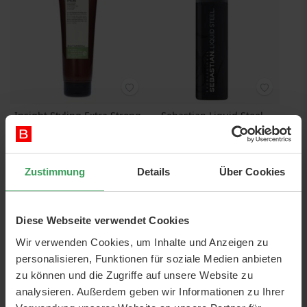
Insight Styling Extra Strong
Sebastian Liquid Steel
Hold Cement Gel
140 ML
250 ML
Vorheriger Preis
21,50 €
Preis
Preis
18,25 €
17,50 €
Zustimmung
Details
Über Cookies
73,00 €
/ 1 L
125,00 €
/ 1 L
In den Warenkorb
In den Warenkorb
Diese Webseite verwendet Cookies
NUR WENIGE AM LAGER
Wir verwenden Cookies, um Inhalte und Anzeigen zu
personalisieren, Funktionen für soziale Medien anbieten
zu können und die Zugriffe auf unsere Website zu
analysieren. Außerdem geben wir Informationen zu Ihrer