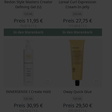
Revlon Style Masters Creator
Loreal Curl Expression
Defining Gel (U)
Cream-In-Jelly
150 ML
250 ML
Preis
11,95 €
Preis
27,75 €
79,67 €
/ 1 L
111,00 €
/ 1 L
In den Warenkorb
In den Warenkorb
INNERSENSE I Create Hold
Oway Quick Glue
295 ML
100 ML
Preis
30,95 €
Preis
29,50 €
104,92 €
/ 1 L
295,00 €
/ 1 L