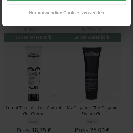
Maria Nila Freezer (U)
MILK SHAKE Lifestyling
(Outlet)
Medium Hold Gel
Nur notwendige Cookies verwenden
100 ML
200 ML
Preis
6,25 €
Preis
10,75 €
62,50 €
/ 1 L
53,75 €
/ 1 L
In den Warenkorb
In den Warenkorb
Loreal Tecni Art Liss Control
My.Organics The Organic
Gel-Creme
Styling Gel
150 ML
250 ML
Preis
18,75 €
Preis
25,00 €