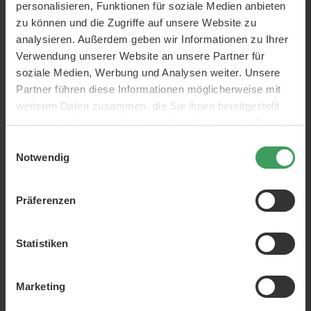
personalisieren, Funktionen für soziale Medien anbieten
zu können und die Zugriffe auf unsere Website zu
analysieren. Außerdem geben wir Informationen zu Ihrer
Verwendung unserer Website an unsere Partner für
soziale Medien, Werbung und Analysen weiter. Unsere
Partner führen diese Informationen möglicherweise mit
weiteren Daten zusammen, die Sie ihnen bereitgestellt
Goldwell Elumen PB@10
Goldwell Elumen AS@9
haben oder die sie im Rahmen Ihrer Nutzung der Dienste
gesammelt haben.
200 ML
200 ML
Einwilligungsauswahl
Preis
21,50 €
Preis
21,50 €
Notwendig
107,50 €
/ 1 L
107,50 €
/ 1 L
In den Warenkorb
In den Warenkorb
Präferenzen
Statistiken
Marketing