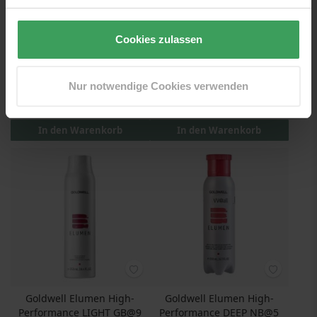
Cookies zulassen
Goldwell Elumen Clean
Goldwell Elumen High-
Performance PURE GN@all
250 ML
200 ML
Nur notwendige Cookies verwenden
Preis
10,75 €
Preis
21,50 €
43,00 €
/ 1 L
107,50 €
/ 1 L
In den Warenkorb
In den Warenkorb
Goldwell Elumen High-
Goldwell Elumen High-
Performance LIGHT GB@9
Performance DEEP NB@5