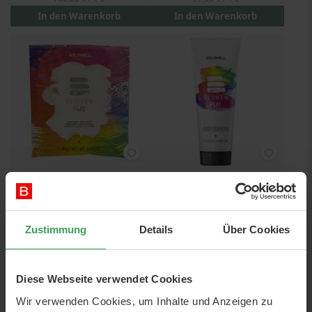
In den Warenkorb
In den Warenkorb
Goldwell Elumen Play Color
Goldwell Elumen Play
Eraser
@Pastel Rose
30 G
120 ML
Zustimmung
Details
Über Cookies
Preis
6,75 €
Preis
15,95 €
225,00 €
/ 1 kg
132,92 €
/ 1 L
In den Warenkorb
In den Warenkorb
Diese Webseite verwendet Cookies
Wir verwenden Cookies, um Inhalte und Anzeigen zu