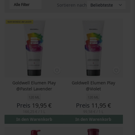
Alle Filter
Sortieren nach
NUR WENIGE AM LAGER
Goldwell Elumen Play
Goldwell Elumen Play
@Pastel Lavender
@Violet
120 ML
120 ML
Preis
19,95 €
Preis
11,95 €
166,25 €
/ 1 L
99,58 €
/ 1 L
In den Warenkorb
In den Warenkorb