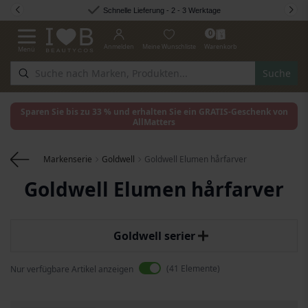
Zum Inhalt springen
Schnelle Lieferung - 2 - 3 Werktage
0
Anmelden
Meine Wunschliste
Warenkorb
Menü
Navigation umschalten
Suche
Sparen Sie bis zu 33 % und erhalten Sie ein GRATIS-Geschenk von
AllMatters
Markenserie
Goldwell
Goldwell Elumen hårfarver
Goldwell Elumen hårfarver
Goldwell serier
41
Elemente
Nur verfügbare Artikel anzeigen