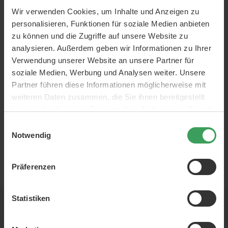
glänzende Zähne. Denivit professionelle Zahnpasta wurde in
Wir verwenden Cookies, um Inhalte und Anzeigen zu
Zusammenarbeit mit Zahnärzten entwickelt. Unsere
personalisieren, Funktionen für soziale Medien anbieten
exklusiven innovativen Formeln werden täglich angewendet
zu können und die Zugriffe auf unsere Website zu
und entfernen Flecken für ein strahlend weißes Lächeln.
analysieren. Außerdem geben wir Informationen zu Ihrer
Denivit
Zahnpasten sind zahnschonend und können täglich
Verwendung unserer Website an unsere Partner für
als normale Zahnpasta verwendet werden.
soziale Medien, Werbung und Analysen weiter. Unsere
Partner führen diese Informationen möglicherweise mit
weiteren Daten zusammen, die Sie ihnen bereitgestellt
haben oder die sie im Rahmen Ihrer Nutzung der Dienste
gesammelt haben.
Einwilligungsauswahl
Notwendig
Präferenzen
EUR
Statistiken
Newsletter