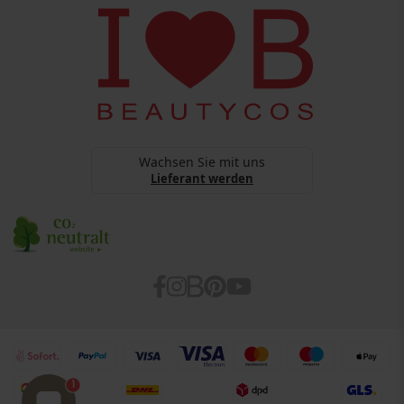
Copyright
BEAUTYCOS
Datenschutz
webshop@beautycos.de
YouTube Terms Of Services
Steuernummer: 15/248/11226
Cookies
Barrierefreiheitserklärung
Wachsen Sie mit uns
Lieferant werden
1