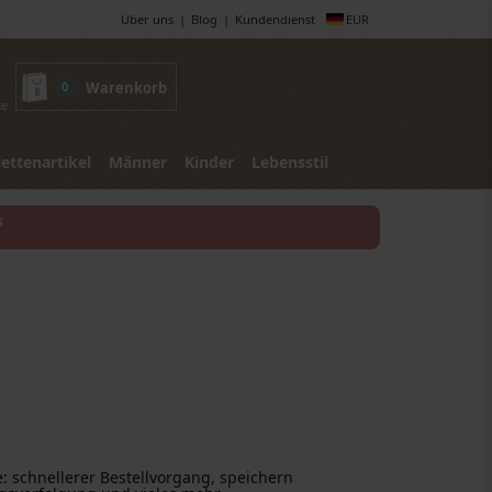
Über uns
Blog
Kundendienst
EUR
0
Warenkorb
te
lettenartikel
Männer
Kinder
Lebensstil
s
e: schnellerer Bestellvorgang, speichern