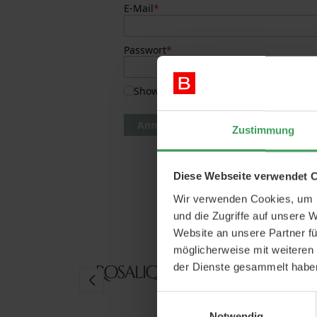
E-Mail
Passwort
Show Password
Anmeldung oh
ODER
Anmelden
Passwort
Zustimmung
Diese Webseite verwendet 
Wir verwenden Cookies, um I
und die Zugriffe auf unsere 
Website an unsere Partner fü
möglicherweise mit weiteren
der Dienste gesammelt habe
Einwilligungsauswahl
Notwendig