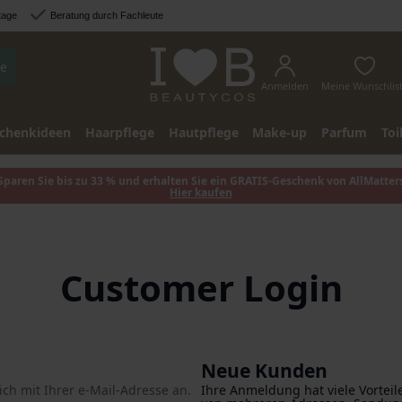
tage
Beratung durch Fachleute
e
Anmelden
Meine Wunschlis
chenkideen
Haarpflege
Hautpflege
Make-up
Parfum
Toi
Sparen Sie bis zu 33 % und erhalten Sie ein GRATIS-Geschenk von AllMatter
Hier kaufen
Customer Login
Neue Kunden
ch mit Ihrer e-Mail-Adresse an.
Ihre Anmeldung hat viele Vorteil