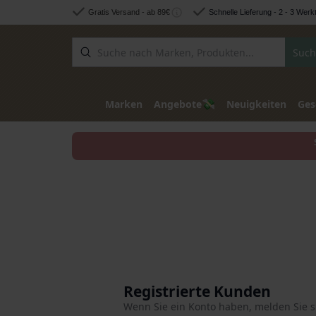
Zum Inhalt springen
Gratis Versand - ab 89€
Schnelle Lieferung - 2 - 3 Werk
Such
💸
Marken
Angebote
Neuigkeiten
Ges
Registrierte Kunden
Wenn Sie ein Konto haben, melden Sie si