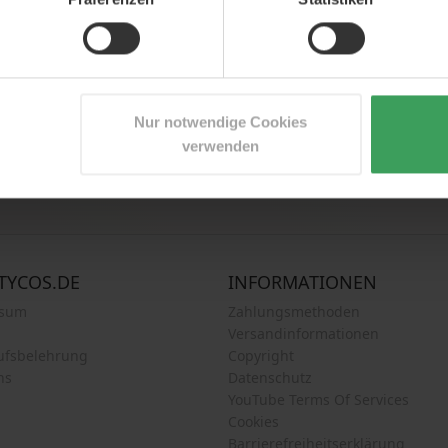
Jetzt Beauty News abonnieren
n Newsletter an und erhalten Sie als Erster scharfe Angebote, Ne
Nur notwendige Cookies
verwenden
Anmelden
TYCOS.DE
INFORMATIONEN
ssum
Zahlungsmethoden
Versandinformationen
ufsbelehrung
Copyright
ns
Datenschutz
YouTube Terms Of Services
Cookies
Barrierefreiheitserklärung