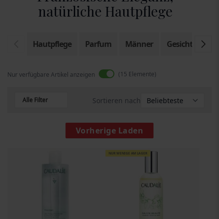
natürliche Hautpflege
Hautpflege
Parfum
Männer
Gesicht
Kör
15
Elemente
Nur verfügbare Artikel anzeigen
Alle Filter
Sortieren nach
Vorherige Laden
NUR WENIGE AM LAGER