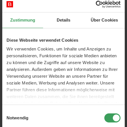
Caudalie
...kreiert ihre eigenen Produkte und fühlt sich daher
Zustimmung
Details
Über Cookies
verpflichtet, natürliche, umweltfreundliche Produkte und
Wirkstoffe zu verwenden. Sie suchen ständig nach neuen und
innovativen grünen Zutaten.
Caudalie
Verpackungen
Diese Webseite verwendet Cookies
bestehen zu 100% aus Recyclingpapier und verwenden so
Wir verwenden Cookies, um Inhalte und Anzeigen zu
weit wie möglich recycelten Kunststoff oder pflanzlichen
personalisieren, Funktionen für soziale Medien anbieten
Kunststoff. Sie haben eine Leidenschaft für das Recycling von
zu können und die Zugriffe auf unsere Website zu
Abfällen und für die Minimierung ihres Rohstoffverbrauchs.
analysieren. Außerdem geben wir Informationen zu Ihrer
Verwendung unserer Website an unsere Partner für
Caudalie verwendet natürliche Bio-Zutaten
soziale Medien, Werbung und Analysen weiter. Unsere
Die patentierten Weinextrakte stammen aus französischen
Partner führen diese Informationen möglicherweise mit
Weinbergen wie Bordeaux, Champagner und Burgund. Die
weiteren Daten zusammen, die Sie ihnen bereitgestellt
von Caudalie verwendeten Zutaten sind Bio-Traubenwasser,
haben oder die sie im Rahmen Ihrer Nutzung der Dienste
Pflanzenöle wie Traubensaft, Fairtrade-Argan, Borretsch,
gesammelt haben.
Nachtkerzenöl, Hibiskus, Sesam, Mandel und Moschusrose.
Einwilligungsauswahl
Notwendig
Sie verwenden Pflanzenextrakte mit einer Reihe von
Hautvorteilen wie Salbei, Kamille, Flachs, Eisenkraut, süße