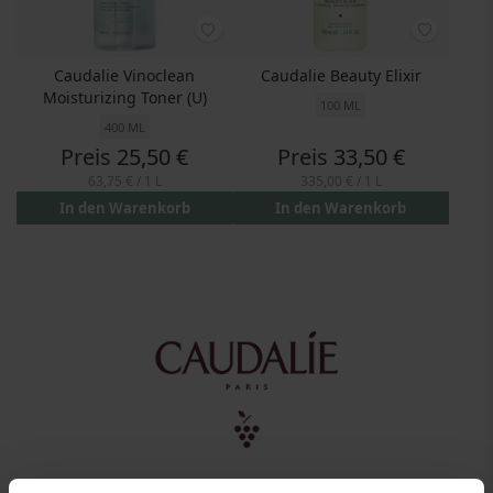
Caudalie Vinoclean
Caudalie Beauty Elixir
Moisturizing Toner (U)
100 ML
400 ML
Preis
25,50 €
Preis
33,50 €
63,75 €
/ 1 L
335,00 €
/ 1 L
In den Warenkorb
In den Warenkorb