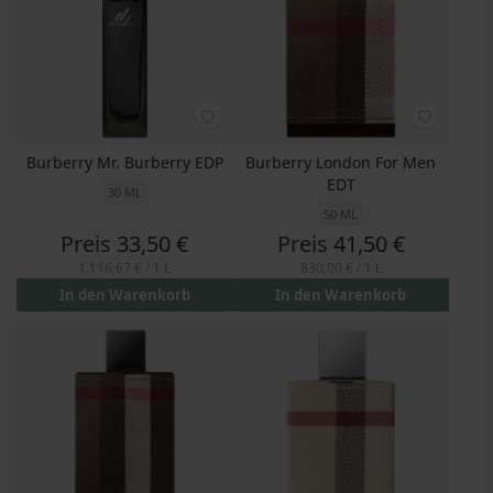
Burberry Mr. Burberry EDP
Burberry London For Men
EDT
30 ML
50 ML
Preis
33,50 €
Preis
41,50 €
1.116,67 €
/ 1 L
830,00 €
/ 1 L
In den Warenkorb
In den Warenkorb