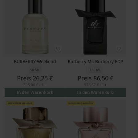
BURBERRY Weekend
Burberry Mr. Burberry EDP
50 ML
150 ML
Preis
26,25 €
Preis
86,50 €
525,00 €
/ 1 L
576,67 €
/ 1 L
In den Warenkorb
In den Warenkorb
NUR WENIGE AM LAGER
NUR WENIGE AM LAGER