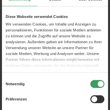
Burberry My Burberry EDP
Burberry For Men EDT
90 ML
100 ML
Preis
88,25 €
Preis
45,50 €
Diese Webseite verwendet Cookies
980,56 €
/ 1 L
455,00 €
/ 1 L
Wir verwenden Cookies, um Inhalte und Anzeigen zu
In den Warenkorb
In den Warenkorb
personalisieren, Funktionen für soziale Medien anbieten
zu können und die Zugriffe auf unsere Website zu
analysieren. Außerdem geben wir Informationen zu Ihrer
Verwendung unserer Website an unsere Partner für
soziale Medien, Werbung und Analysen weiter. Unsere
Partner führen diese Informationen möglicherweise mit
weiteren Daten zusammen, die Sie ihnen bereitgestellt
haben oder die sie im Rahmen Ihrer Nutzung der Dienste
gesammelt haben.
Einwilligungsauswahl
BURBERRY My Burberry
Burberry My Burberry Black
Notwendig
Blush
Parfum EDP
50 ML
50 ML
Präferenzen
Preis
50,50 €
Preis
79,75 €
1.010,00 €
/ 1 L
1.595,00 €
/ 1 L