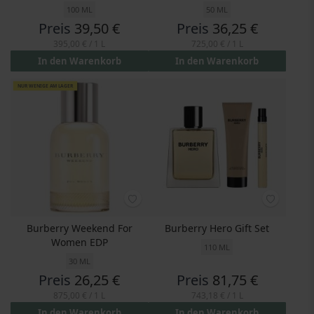
100 ML
50 ML
Preis
39,50 €
Preis
36,25 €
395,00 €
/ 1 L
725,00 €
/ 1 L
In den Warenkorb
In den Warenkorb
NUR WENIGE AM LAGER
Burberry Weekend For
Burberry Hero Gift Set
Women EDP
110 ML
30 ML
Preis
26,25 €
Preis
81,75 €
875,00 €
/ 1 L
743,18 €
/ 1 L
In den Warenkorb
In den Warenkorb