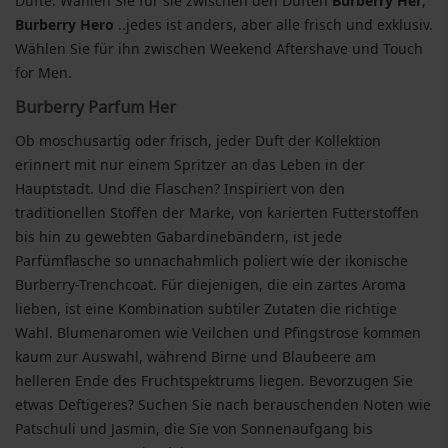
Düfte. Wählen Sie für sie zwischen den Düften
Burberry Her
,
Burberry Hero
..jedes ist anders, aber alle frisch und exklusiv.
Wählen Sie für ihn zwischen Weekend Aftershave und Touch
for Men.
Burberry Parfum Her
Ob moschusartig oder frisch, jeder Duft der Kollektion
erinnert mit nur einem Spritzer an das Leben in der
Hauptstadt. Und die Flaschen? Inspiriert von den
traditionellen Stoffen der Marke, von karierten Futterstoffen
bis hin zu gewebten Gabardinebändern, ist jede
Parfümflasche so unnachahmlich poliert wie der ikonische
Burberry-Trenchcoat. Für diejenigen, die ein zartes Aroma
lieben, ist eine Kombination subtiler Zutaten die richtige
Wahl. Blumenaromen wie Veilchen und Pfingstrose kommen
kaum zur Auswahl, während Birne und Blaubeere am
helleren Ende des Fruchtspektrums liegen. Bevorzugen Sie
etwas Deftigeres? Suchen Sie nach berauschenden Noten wie
Patschuli und Jasmin, die Sie von Sonnenaufgang bis