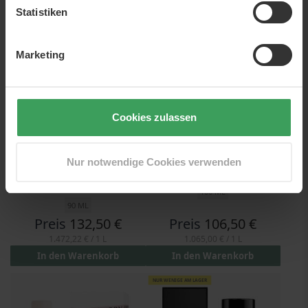
In den Warenkorb
In den Warenkorb
Statistiken
GRATIS VERSAND
GRATIS VERSAND
Marketing
Cookies zulassen
Nur notwendige Cookies verwenden
Burberry My Burberry Black
BURBERRY Her
EDP
100 ML
90 ML
Preis
132,50 €
Preis
106,50 €
1.472,22 €
/ 1 L
1.065,00 €
/ 1 L
In den Warenkorb
In den Warenkorb
NUR WENIGE AM LAGER