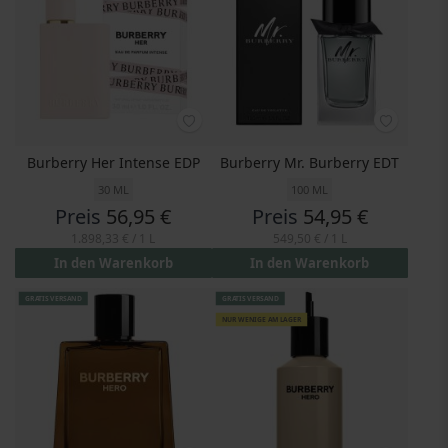
Burberry Her Intense EDP
Burberry Mr. Burberry EDT
30 ML
100 ML
Preis
56,95 €
Preis
54,95 €
1.898,33 €
/ 1 L
549,50 €
/ 1 L
In den Warenkorb
In den Warenkorb
GRATIS VERSAND
GRATIS VERSAND
NUR WENIGE AM LAGER