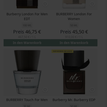
Burberry London For Men
BURBERRY London For
EDT
Women
100 ML
50 ML
Preis
46,75 €
Preis
45,50 €
467,50 €
/ 1 L
910,00 €
/ 1 L
In den Warenkorb
In den Warenkorb
NUR WENIGE AM LAGER
BURBERRY Touch For Men
Burberry Mr. Burberry EDP
30 ML
50 ML