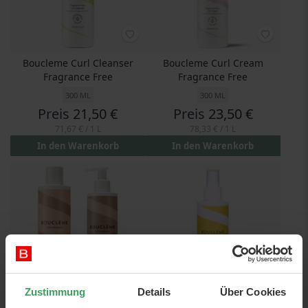
Boucleme Curl Cleanser
Boucleme Curl Cream
Fragrance Free
Fragrance Free
300 ML
300 ML
Preis
21,50 €
Preis
23,50 €
71,67 €
/ 1 L
78,33 €
/ 1 L
In den Warenkorb
In den Warenkorb
Zustimmung
Details
Über Cookies