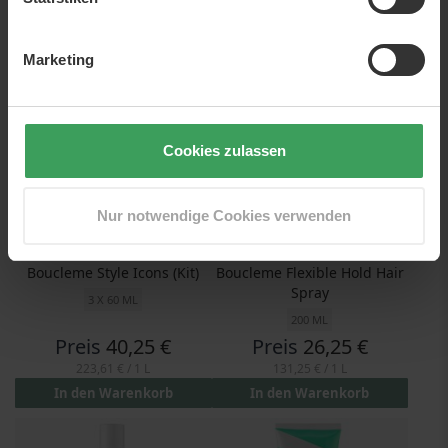
113,75 €
/ 1 L
310,00 €
/ 1 L
In den Warenkorb
In den Warenkorb
Marketing
Cookies zulassen
Nur notwendige Cookies verwenden
Boucleme Style Icons (Kit)
Boucleme Flexible Hold Hair
Spray
3 X 60 ML
200 ML
Preis
40,25 €
Preis
26,25 €
223,61 €
/ 1 L
131,25 €
/ 1 L
In den Warenkorb
In den Warenkorb