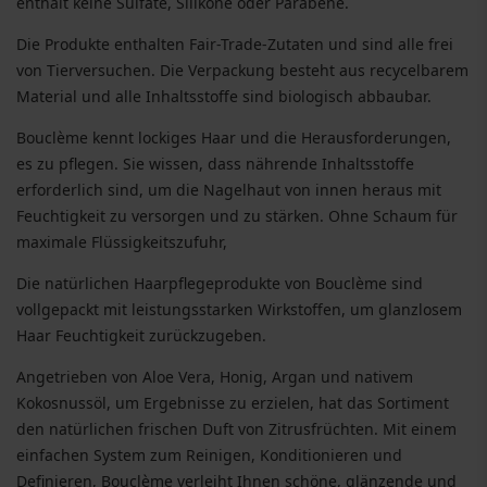
enthält keine Sulfate, Silikone oder Parabene.
Die Produkte enthalten Fair-Trade-Zutaten und sind alle frei
von Tierversuchen. Die Verpackung besteht aus recycelbarem
Material und alle Inhaltsstoffe sind biologisch abbaubar.
Bouclème kennt lockiges Haar und die Herausforderungen,
es zu pflegen. Sie wissen, dass nährende Inhaltsstoffe
erforderlich sind, um die Nagelhaut von innen heraus mit
Feuchtigkeit zu versorgen und zu stärken. Ohne Schaum für
maximale Flüssigkeitszufuhr,
Die natürlichen Haarpflegeprodukte von Bouclème sind
vollgepackt mit leistungsstarken Wirkstoffen, um glanzlosem
Haar Feuchtigkeit zurückzugeben.
Angetrieben von Aloe Vera, Honig, Argan und nativem
Kokosnussöl, um Ergebnisse zu erzielen, hat das Sortiment
den natürlichen frischen Duft von Zitrusfrüchten. Mit einem
einfachen System zum Reinigen, Konditionieren und
Definieren, Bouclème verleiht Ihnen schöne, glänzende und