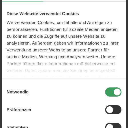
Boucleme Nourishing &
Boucleme Curl Defence
Invigorating Set
Spray
Diese Webseite verwendet Cookies
300 ML
200 ML
Preis
40,25 €
Preis
25,50 €
Wir verwenden Cookies, um Inhalte und Anzeigen zu
134,17 €
/ 1 L
127,50 €
/ 1 L
personalisieren, Funktionen für soziale Medien anbieten
In den Warenkorb
In den Warenkorb
zu können und die Zugriffe auf unsere Website zu
analysieren. Außerdem geben wir Informationen zu Ihrer
NUR WENIGE AM LAGER
Verwendung unserer Website an unsere Partner für
soziale Medien, Werbung und Analysen weiter. Unsere
Partner führen diese Informationen möglicherweise mit
weiteren Daten zusammen, die Sie ihnen bereitgestellt
haben oder die sie im Rahmen Ihrer Nutzung der Dienste
gesammelt haben.
Einwilligungsauswahl
Notwendig
Boucleme Curl Starter Kit
NeoStrata Resurface Glycolic
Mousse Cleanser
Präferenzen
400 ML
125 ML
Preis
45,50 €
Preis
38,75 €
Statistiken