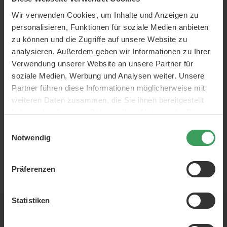
bekommen Sie zu
Träumen Sie schon lange
Wir verwenden Cookies, um Inhalte und Anzeigen zu
von schönen platinblonden
Hause schöne
Haaren, waren sich aber
personalisieren, Funktionen für soziale Medien anbieten
platinblonde Haare
vielleicht nicht sicher, wie Sie
zu können und die Zugriffe auf unsere Website zu
es zu Hause erreichen
analysieren. Außerdem geben wir Informationen zu Ihrer
können? Hier finden Sie alles
Mehr lesen
Verwendung unserer Website an unsere Partner für
was Sie wissen müssen
bevor Sie Platinblond färben!
soziale Medien, Werbung und Analysen weiter. Unsere
Partner führen diese Informationen möglicherweise mit
weiteren Daten zusammen, die Sie ihnen bereitgestellt
haben oder die sie im Rahmen Ihrer Nutzung der Dienste
gesammelt haben.
Einwilligungsauswahl
Notwendig
Präferenzen
EUR
Statistiken
Newsletter