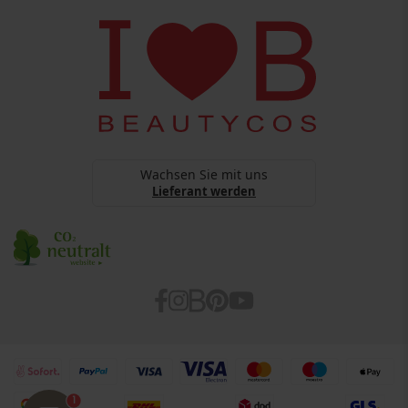
Copyright
BEAUTYCOS
Datenschutz
webshop@beautycos.de
YouTube Terms Of Services
Steuernummer: 15/248/11226
Cookies
Barrierefreiheitserklärung
Wachsen Sie mit uns
Lieferant werden
1