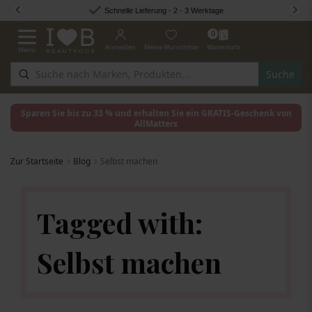
Zum Inhalt springen
Schnelle Lieferung - 2 - 3 Werktage
0
Anmelden
Meine Wunschliste
Warenkorb
Menü
Navigation umschalten
Suche
Sparen Sie bis zu 33 % und erhalten Sie ein GRATIS-Geschenk von
AllMatters
Zur Startseite
Blog
Selbst machen
Tagged with:
Selbst machen