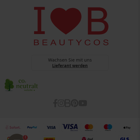
Copyright
BEAUTYCOS
Datenschutz
webshop@beautycos.de
YouTube Terms Of Services
Steuernummer: 15/248/11226
Cookies
Barrierefreiheitserklärung
Wachsen Sie mit uns
Lieferant werden
1