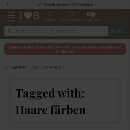
Zum Inhalt springen
Schnelle Lieferung - 2 - 3 Werktage
0
Anmelden
Meine Wunschliste
Warenkorb
Menü
Navigation umschalten
Suche
Sparen Sie bis zu 33 % und erhalten Sie ein GRATIS-Geschenk von
AllMatters
Zur Startseite
Blog
Haare färben
Tagged with:
Haare färben