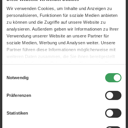
färben Sie Ihre
Suchen Sie eine
Wir verwenden Cookies, um Inhalte und Anzeigen zu
Veränderung? Eine neue
Haare schnell und
frische Haarfarbe könnte die
personalisieren, Funktionen für soziale Medien anbieten
einfach zu Hause
Lösung sein! Ob Dip Dye,
zu können und die Zugriffe auf unsere Website zu
Highlights, Balayage oder
analysieren. Außerdem geben wir Informationen zu Ihrer
Vollfarbe, es gibt die richtige
Mehr lesen
Verwendung unserer Website an unsere Partner für
Lösung für Sie. Färben Sie
Ihre Haare schnell, einfach
soziale Medien, Werbung und Analysen weiter. Unsere
und unkompliziert zu Hause
Partner führen diese Informationen möglicherweise mit
und erzielen Sie ein
weiteren Daten zusammen, die Sie ihnen bereitgestellt
professionelles Ergebnis,
ohne zum Friseur zu gehen.
haben oder die sie im Rahmen Ihrer Nutzung der Dienste
Wie? Sie müssen nur die
gesammelt haben.
Einwilligungsauswahl
folgenden Schritte befolgen
Notwendig
[…]
Präferenzen
EUR
Statistiken
Newsletter