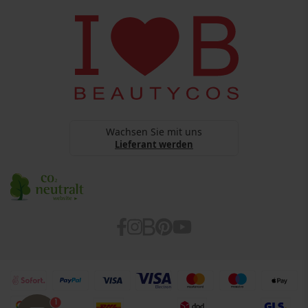
Copyright
BEAUTYCOS
Datenschutz
webshop@beautycos.de
YouTube Terms Of Services
Steuernummer: 15/248/11226
Cookies
Barrierefreiheitserklärung
Wachsen Sie mit uns
Lieferant werden
1