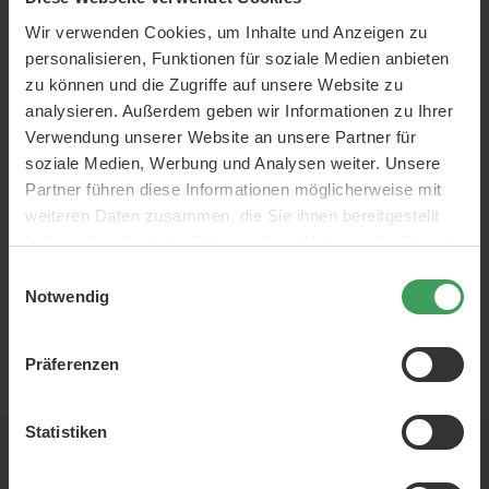
perfekte Parfüm
Am 12. Mai ist Muttertag.
Wir verwenden Cookies, um Inhalte und Anzeigen zu
Wenn Sie Ihrer Mutter an
zum Muttertag
diesem Tag etwas ganz
personalisieren, Funktionen für soziale Medien anbieten
Besonderes gönnen
zu können und die Zugriffe auf unsere Website zu
möchten, finden Sie hier
analysieren. Außerdem geben wir Informationen zu Ihrer
einen Ratgeber mit
Mehr lesen
Verwendung unserer Website an unsere Partner für
Inspirationen für das
perfekte Parfum, das Ihre
soziale Medien, Werbung und Analysen weiter. Unsere
Mutter an diesem
Partner führen diese Informationen möglicherweise mit
besonderen Tag begeistern
weiteren Daten zusammen, die Sie ihnen bereitgestellt
wird.
haben oder die sie im Rahmen Ihrer Nutzung der Dienste
gesammelt haben.
Einwilligungsauswahl
Notwendig
Präferenzen
EUR
Statistiken
Newsletter