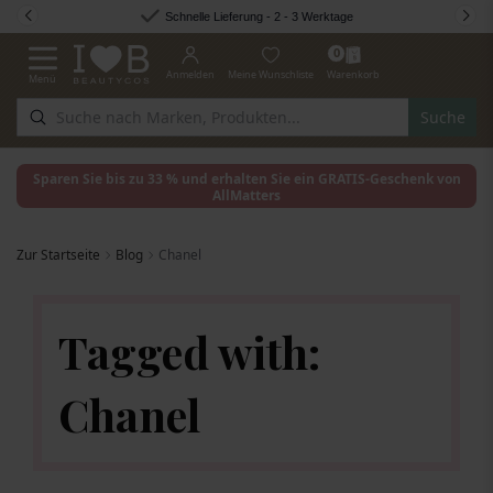
Zum Inhalt springen
Schnelle Lieferung - 2 - 3 Werktage
0
Anmelden
Meine Wunschliste
Warenkorb
Menü
Navigation umschalten
Suche
Sparen Sie bis zu 33 % und erhalten Sie ein GRATIS-Geschenk von
AllMatters
Zur Startseite
Blog
Chanel
Tagged with:
Chanel