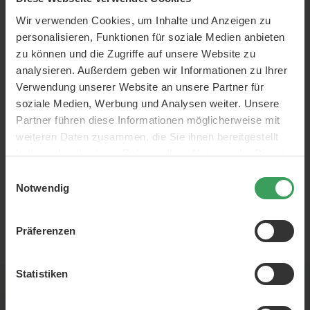
Was ist das? 7-skin stammt
Wir verwenden Cookies, um Inhalte und Anzeigen zu
ursprünglich aus Südkorea,
woraufhin die Methode im
personalisieren, Funktionen für soziale Medien anbieten
gesamten Westen auf
zu können und die Zugriffe auf unsere Website zu
großes Interesse gestoßen
analysieren. Außerdem geben wir Informationen zu Ihrer
ist. Die beliebte Methode hat
Mehr lesen
Verwendung unserer Website an unsere Partner für
ihren trendigen Namen, weil
Sie statt einer längeren
soziale Medien, Werbung und Analysen weiter. Unsere
Hautpflegeroutine 7
Partner führen diese Informationen möglicherweise mit
Schichten des gleichen
weiteren Daten zusammen, die Sie ihnen bereitgestellt
Produkts verwenden. Hierbei
wird empfohlen, 7 Schichten
haben oder die sie im Rahmen Ihrer Nutzung der Dienste
Toner ohne Alkohol und
gesammelt haben.
Einwilligungsauswahl
Fruchtsäuren oder eine
Notwendig
Essenz zu verwenden. Wenn
Sie […]
Präferenzen
EUR
Statistiken
Newsletter