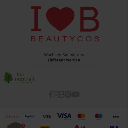
Copyright
BEAUTYCOS
Datenschutz
webshop@beautycos.de
YouTube Terms Of Services
Steuernummer: 15/248/11226
Cookies
Barrierefreiheitserklärung
Wachsen Sie mit uns
Lieferant werden
1