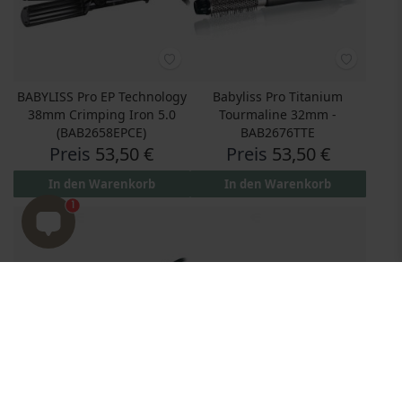
BABYLISS Pro EP Technology
Babyliss Pro Titanium
38mm Crimping Iron 5.0
Tourmaline 32mm -
(BAB2658EPCE)
BAB2676TTE
Preis
53,50 €
Preis
53,50 €
In den Warenkorb
In den Warenkorb
1
Zeige
BABYLISS Pro Rotating Hot
Babyliss Pro Blue Lightning