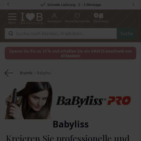
Zum Inhalt springen
Schnelle Lieferung - 2 - 3 Werktage
0
Anmelden
Meine Wunschliste
Warenkorb
Menü
Navigation umschalten
Suche
Sparen Sie bis zu 33 % und erhalten Sie ein GRATIS-Geschenk von
AllMatters
Brands
Babyliss
Babyliss
Kreieren Sie professionelle und