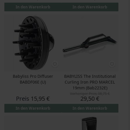
In den Warenkorb
In den Warenkorb
Babyliss Pro Diffuser
BABYLISS The Institutional
BABDF06E (U)
Curling Iron PRO MARCEL
19mm (Bab2232E)
Vorheriger Preis
38,75 €
Preis
Preis
15,95 €
29,50 €
In den Warenkorb
In den Warenkorb