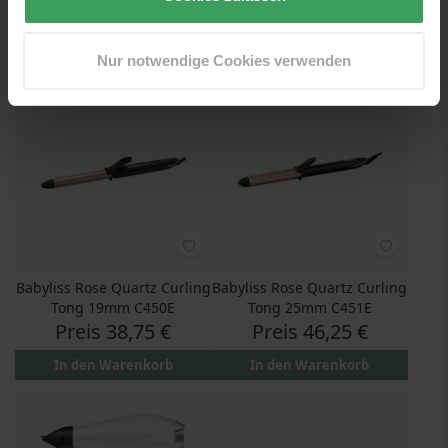
Preis
40,25 €
Preis
44,95 €
In den Warenkorb
In den Warenkorb
Nur notwendige Cookies verwenden
Babyliss Rose Quartz Curling
Babyliss Rose Quartz Curling
Tong 19mm C450E
Tong 25mm C451E
Preis
38,75 €
Preis
46,25 €
In den Warenkorb
In den Warenkorb