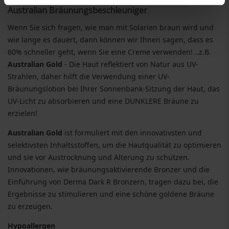
Australian Bräunungsbeschleuniger
Wenn Sie sich fragen, wie man mit Solarien braun wird und
wie lange es dauert, dann können wir Ihnen sagen, dass es
60% schneller geht, wenn Sie eine Creme verwenden! ..z.B.
Australian Gold
- Die Haut reflektiert von Natur aus UV-
Strahlen, daher hilft die Verwendung einer UV-
Bräunungslotion bei Ihrer Sonnenbank-Sitzung der Haut, das
UV-Licht zu absorbieren und eine DUNKLERE Bräune zu
erzielen!
Australian Gold
ist formuliert mit den innovativsten und
selektivsten Inhaltsstoffen, um die Hautqualität zu optimieren
und sie vor Austrocknung und Alterung zu schützen.
Innovationen, wie bräunungsaktivierende Bronzer und die
Einführung von Derma Dark R Bronzern, tragen dazu bei, die
Ergebnisse zu stimulieren und eine schöne goldene Bräune
zu erzeugen.
Hypoallergen