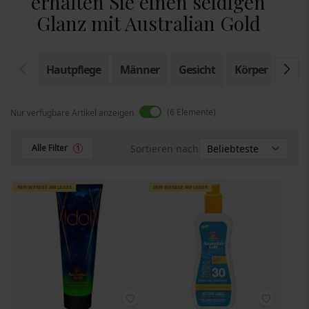
erhalten Sie einen seidigen
Glanz mit Australian Gold
Hautpflege
Männer
Gesicht
Körper
Son
6
Elemente
Nur verfügbare Artikel anzeigen
Sortieren nach
Alle Filter
1
NUR WENIGE AM LAGER
NUR WENIGE AM LAGER