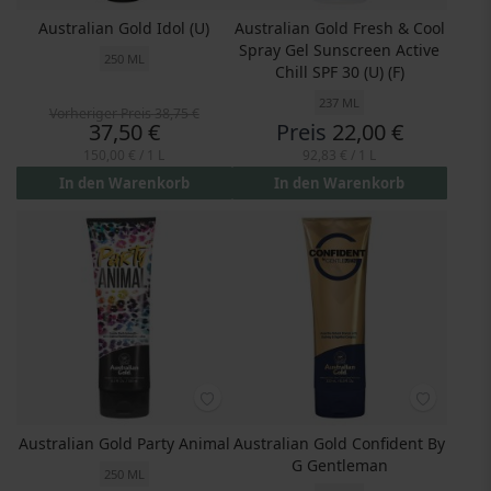
Australian Gold Idol (U)
Australian Gold Fresh & Cool
Spray Gel Sunscreen Active
250 ML
Chill SPF 30 (U) (F)
237 ML
Vorheriger Preis
38,75 €
Preis
37,50 €
Preis
22,00 €
150,00 €
/ 1 L
92,83 €
/ 1 L
In den Warenkorb
In den Warenkorb
Australian Gold Party Animal
Australian Gold Confident By
G Gentleman
250 ML