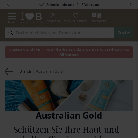
Zum Inhalt springen
Schnelle Lieferung - 2 - 3 Werktage
0
Anmelden
Meine Wunschliste
Warenkorb
Menü
Navigation umschalten
Suche
Sparen Sie bis zu 33 % und erhalten Sie ein GRATIS-Geschenk von
AllMatters
Brands
Australian Gold
Australian Gold
Schützen Sie Ihre Haut und