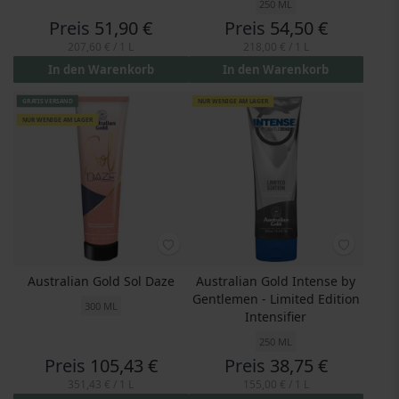
250 ML
Preis
51,90 €
Preis
54,50 €
207,60 €
/ 1 L
218,00 €
/ 1 L
In den Warenkorb
In den Warenkorb
GRATIS VERSAND
NUR WENIGE AM LAGER
NUR WENIGE AM LAGER
Australian Gold Sol Daze
Australian Gold Intense by
Gentlemen - Limited Edition
300 ML
Intensifier
250 ML
Preis
105,43 €
Preis
38,75 €
351,43 €
/ 1 L
155,00 €
/ 1 L