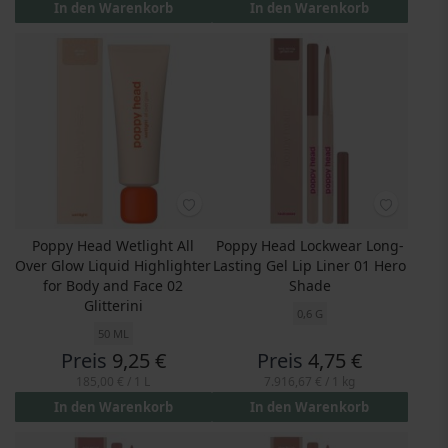
In den Warenkorb
In den Warenkorb
Poppy Head Wetlight All
Poppy Head Lockwear Long-
Over Glow Liquid Highlighter
Lasting Gel Lip Liner 01 Hero
for Body and Face 02
Shade
Glitterini
0,6 G
50 ML
Preis
9,25 €
Preis
4,75 €
185,00 €
/ 1 L
7.916,67 €
/ 1 kg
In den Warenkorb
In den Warenkorb