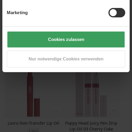
Marketing
Poppy Head Smudgic Velvet
Poppy Head Smudgic Velvet
Matt Lipstick 04 Bare Illusion
Matt Lipstick — 01 Stone Veil
0,85 G
0,85 G
Preis
6,25 €
Preis
6,25 €
Cookies zulassen
7.352,94 €
/ 1 kg
7.352,94 €
/ 1 kg
In den Warenkorb
In den Warenkorb
Nur notwendige Cookies verwenden
NUR WENIGE AM LAGER
NUR WENIGE AM LAGER
Lovro Non-Transfer Lip Oil
Poppy Head Juicy Pen Drip
Lip Oil 03 Cherry Coke
1,75 G