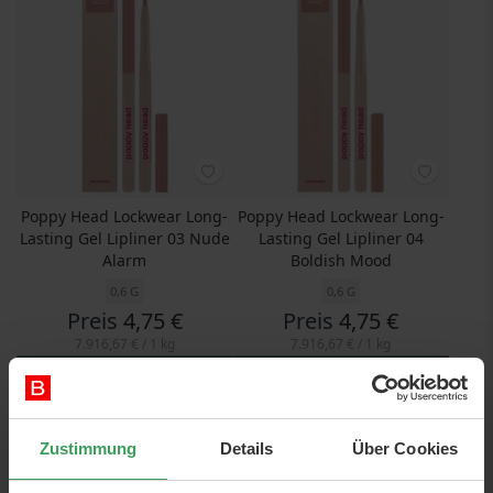
Poppy Head Lockwear Long-
Poppy Head Lockwear Long-
Lasting Gel Lipliner 03 Nude
Lasting Gel Lipliner 04
Alarm
Boldish Mood
0,6 G
0,6 G
Preis
4,75 €
Preis
4,75 €
7.916,67 €
/ 1 kg
7.916,67 €
/ 1 kg
In den Warenkorb
In den Warenkorb
Zustimmung
Details
Über Cookies