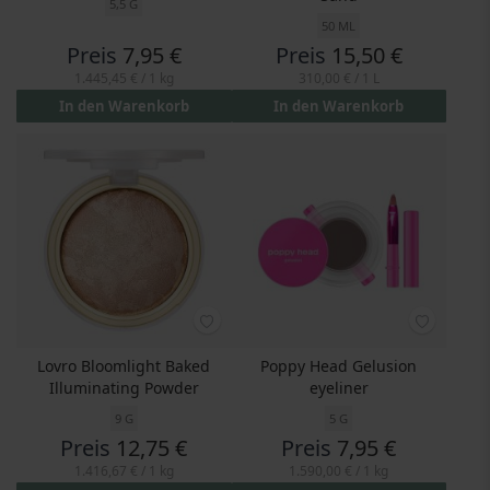
5,5 G
50 ML
Preis
7,95 €
Preis
15,50 €
1.445,45 €
/ 1 kg
310,00 €
/ 1 L
In den Warenkorb
In den Warenkorb
Lovro Bloomlight Baked
Poppy Head Gelusion
Illuminating Powder
eyeliner
9 G
5 G
Preis
12,75 €
Preis
7,95 €
1.416,67 €
/ 1 kg
1.590,00 €
/ 1 kg