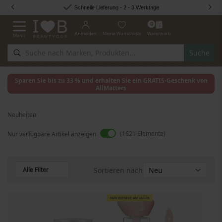
Zum Inhalt springen
Schnelle Lieferung - 2 - 3 Werktage
0
Anmelden
Meine Wunschliste
Warenkorb
Menü
Navigation umschalten
Suche
Sparen Sie bis zu 33 % und erhalten Sie ein GRATIS-Geschenk von
AllMatters
Neuheiten
1621
Elemente
Nur verfügbare Artikel anzeigen
Alle Filter
Sortieren nach
NUR WENIGE AM LAGER