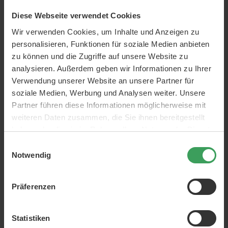
Diese Webseite verwendet Cookies
Wir verwenden Cookies, um Inhalte und Anzeigen zu
personalisieren, Funktionen für soziale Medien anbieten
zu können und die Zugriffe auf unsere Website zu
Poppy Head Smudgic Velvet
Poppy Head Smudgic Velvet
analysieren. Außerdem geben wir Informationen zu Ihrer
Matt Lipstick 05 Soft Enchant
Matt Lipstick 02 Spellbound
Verwendung unserer Website an unsere Partner für
Nude
0,85 G
soziale Medien, Werbung und Analysen weiter. Unsere
0,85 G
Partner führen diese Informationen möglicherweise mit
Preis
6,25 €
Preis
6,25 €
weiteren Daten zusammen, die Sie ihnen bereitgestellt
7.352,94 €
/ 1 kg
7.352,94 €
/ 1 kg
haben oder die sie im Rahmen Ihrer Nutzung der Dienste
In den Warenkorb
In den Warenkorb
gesammelt haben.
Einwilligungsauswahl
Notwendig
NUR WENIGE AM LAGER
Präferenzen
Statistiken