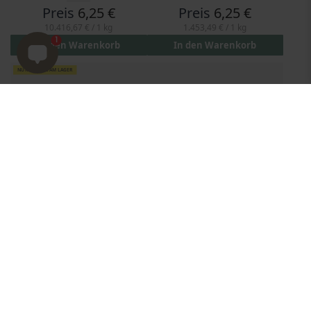
Preis
6,25 €
Preis
6,25 €
10.416,67 €
/ 1 kg
1.453,49 €
/ 1 kg
1
In den Warenkorb
In den Warenkorb
NUR WENIGE AM LAGER
Poppy Head Gelusion
Poppy Head Jamorous – Lip
Eyeliner in Gel with Brush
Mask with Color
5 G
10 G
Preis
7,95 €
Preis
6,25 €
1.590,00 €
/ 1 kg
625,00 €
/ 1 kg
In den Warenkorb
In den Warenkorb