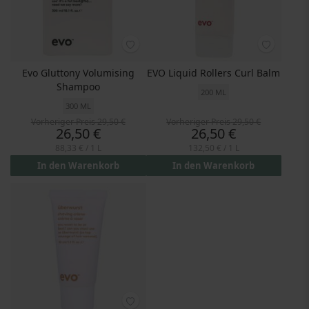
Evo Gluttony Volumising
EVO Liquid Rollers Curl Balm
Shampoo
200 ML
300 ML
Vorheriger Preis
29,50 €
Vorheriger Preis
29,50 €
Preis
Preis
26,50 €
26,50 €
88,33 €
/ 1 L
132,50 €
/ 1 L
In den Warenkorb
In den Warenkorb