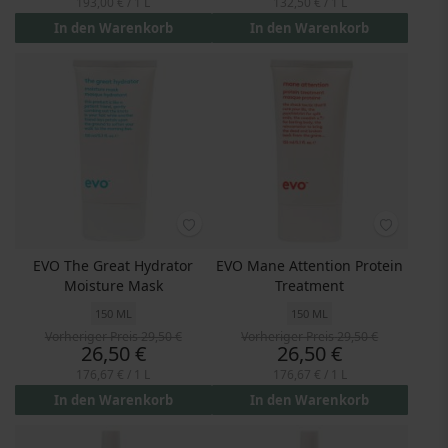
193,00 €
/ 1 L
132,50 €
/ 1 L
In den Warenkorb
In den Warenkorb
EVO The Great Hydrator
EVO Mane Attention Protein
Moisture Mask
Treatment
150 ML
150 ML
Vorheriger Preis
29,50 €
Vorheriger Preis
29,50 €
Preis
Preis
26,50 €
26,50 €
176,67 €
/ 1 L
176,67 €
/ 1 L
In den Warenkorb
In den Warenkorb