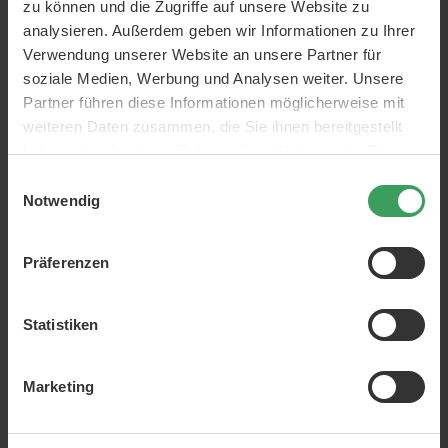
zu können und die Zugriffe auf unsere Website zu
analysieren. Außerdem geben wir Informationen zu Ihrer
Evo The Therapist Hydrating
Evo Soap Dodger Body Wash
Verwendung unserer Website an unsere Partner für
Shampoo
300 ML
soziale Medien, Werbung und Analysen weiter. Unsere
300 ML
Partner führen diese Informationen möglicherweise mit
Vorheriger Preis
29,50 €
Vorheriger Preis
29,50 €
Preis
Preis
26,50 €
26,50 €
weiteren Daten zusammen, die Sie ihnen bereitgestellt
88,33 €
/ 1 L
88,33 €
/ 1 L
haben oder die sie im Rahmen Ihrer Nutzung der Dienste
In den Warenkorb
In den Warenkorb
gesammelt haben.
Einwilligungsauswahl
Notwendig
Präferenzen
Statistiken
Marketing
Evo Überwurst Shaving
EVO Winners Face Balm
Créme
150 ML