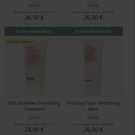
300 ML
200 ML
Vorheriger Preis
29,50 €
Vorheriger Preis
29,50 €
Preis
Preis
26,50 €
26,50 €
88,33 €
/ 1 L
132,50 €
/ 1 L
In den Warenkorb
In den Warenkorb
NUR WENIGE AM LAGER
EVO Lockdown Smoothing
Evo Easy Tiger Smoothing
Treatment
Balm
150 ML
200 ML
Vorheriger Preis
32,00 €
Vorheriger Preis
29,50 €
Preis
Preis
28,95 €
26,50 €