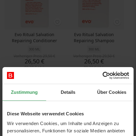
Evo Ritual Salvation
Evo Ritual Salvation
Repairing Conditioner
Repairing Shampoo
300 ML
300 ML
Vorheriger Preis
29,50 €
Vorheriger Preis
29,50 €
Preis
Preis
26,50 €
26,50 €
88,33 €
/ 1 L
88,33 €
/ 1 L
In den Warenkorb
In den Warenkorb
Zustimmung
Details
Über Cookies
Diese Webseite verwendet Cookies
Wir verwenden Cookies, um Inhalte und Anzeigen zu
personalisieren, Funktionen für soziale Medien anbieten