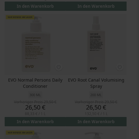
In den Warenkorb
In den Warenkorb
NUR WENIGE AM LAGER
EVO Normal Persons Daily
EVO Root Canal Volumising
Conditioner
Spray
300 ML
200 ML
Vorheriger Preis
29,50 €
Vorheriger Preis
29,50 €
Preis
Preis
26,50 €
26,50 €
88,33 €
/ 1 L
132,50 €
/ 1 L
In den Warenkorb
In den Warenkorb
NUR WENIGE AM LAGER