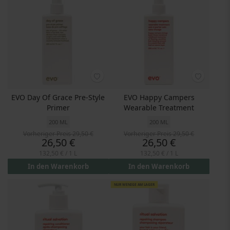
EVO Day Of Grace Pre-Style
EVO Happy Campers
Primer
Wearable Treatment
200 ML
200 ML
Vorheriger Preis
29,50 €
Vorheriger Preis
29,50 €
Preis
Preis
26,50 €
26,50 €
132,50 €
/ 1 L
132,50 €
/ 1 L
In den Warenkorb
In den Warenkorb
NUR WENIGE AM LAGER