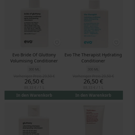
Evo Bride Of Gluttony
Evo The Therapist Hydrating
Volumising Conditioner
Conditioner
300 ML
300 ML
Vorheriger Preis
29,50 €
Vorheriger Preis
29,50 €
Preis
Preis
26,50 €
26,50 €
88,33 €
/ 1 L
88,33 €
/ 1 L
In den Warenkorb
In den Warenkorb