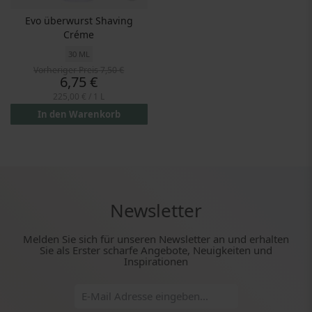
Evo überwurst Shaving
Créme
30 ML
Vorheriger Preis
7,50 €
Preis
6,75 €
225,00 €
/ 1 L
In den Warenkorb
Newsletter
Melden Sie sich für unseren Newsletter an und erhalten
Sie als Erster scharfe Angebote, Neuigkeiten und
Inspirationen